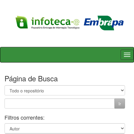
Skip
navigation
Página de Busca
Filtros correntes: