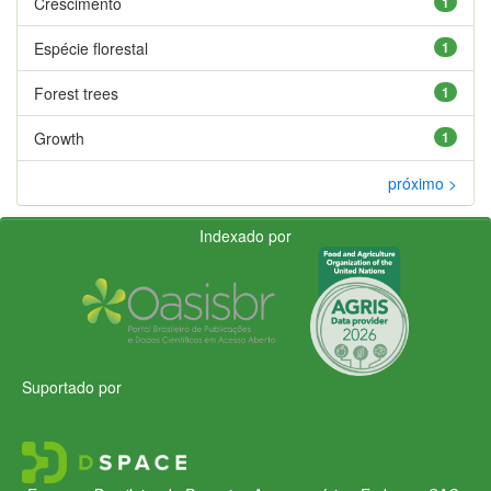
Crescimento
1
Espécie florestal
1
Forest trees
1
Growth
1
próximo >
Indexado por
Suportado por