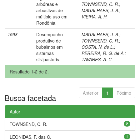
arbóreas e
TOWNSEND, C. R.
;
arbustivas de
MAGALHAES, J. A.
;
múltiplo uso em
VIEIRA, A. H.
Rondônia.
1998
Desempenho
MAGALHAES, J. A.
;
produtivo de
TOWNSEND, C. R.
;
bubalinos em
COSTA, N. de L.
;
sistemas
PEREIRA, R. G. de A.
;
silvipastoris.
TAVARES, A. C.
Resultado 1-2 de 2.
Anterior
1
Póximo
Busca facetada
Autor
TOWNSEND, C. R.
2
LEONIDAS, F. das C.
1