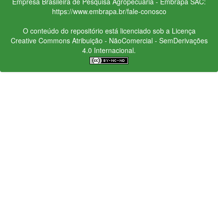
Empresa Brasileira de Pesquisa Agropecuária - Embrapa
SAC:
https://www.embrapa.br/fale-conosco
O conteúdo do repositório está licenciado sob a Licença
Creative Commons
Atribuição - NãoComercial - SemDerivações
4.0 Internacional.