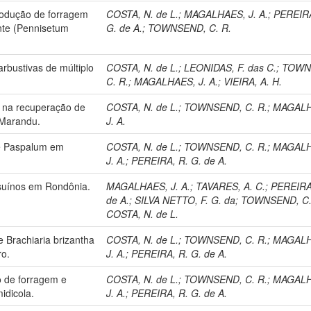
produção de forragem
COSTA, N. de L.
;
MAGALHAES, J. A.
;
PEREIRA
nte (Pennisetum
G. de A.
;
TOWNSEND, C. R.
rbustivas de múltiplo
COSTA, N. de L.
;
LEONIDAS, F. das C.
;
TOWN
C. R.
;
MAGALHAES, J. A.
;
VIEIRA, A. H.
ro na recuperação de
COSTA, N. de L.
;
TOWNSEND, C. R.
;
MAGALH
 Marandu.
J. A.
de Paspalum em
COSTA, N. de L.
;
TOWNSEND, C. R.
;
MAGALH
J. A.
;
PEREIRA, R. G. de A.
 suínos em Rondônia.
MAGALHAES, J. A.
;
TAVARES, A. C.
;
PEREIRA,
de A.
;
SILVA NETTO, F. G. da
;
TOWNSEND, C.
COSTA, N. de L.
 Brachiaria brizantha
COSTA, N. de L.
;
TOWNSEND, C. R.
;
MAGALH
ro.
J. A.
;
PEREIRA, R. G. de A.
o de forragem e
COSTA, N. de L.
;
TOWNSEND, C. R.
;
MAGALH
idicola.
J. A.
;
PEREIRA, R. G. de A.