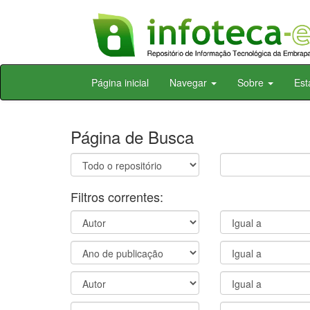
Skip
Página inicial
Navegar
Sobre
Est
navigation
Página de Busca
Filtros correntes: