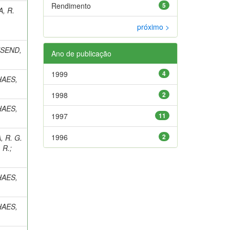
Rendimento
5
, R.
próximo >
SEND,
Ano de publicação
1999
4
AES,
1998
2
AES,
1997
11
1996
2
 R. G.
 R.
;
AES,
AES,