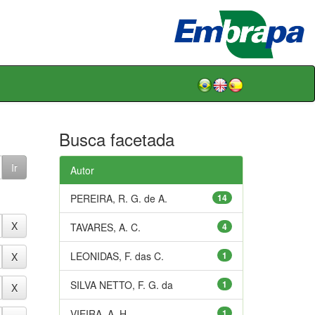
Busca facetada
Autor
PEREIRA, R. G. de A.
14
TAVARES, A. C.
4
LEONIDAS, F. das C.
1
SILVA NETTO, F. G. da
1
VIEIRA, A. H.
1