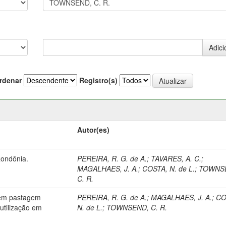
rdenar
Registro(s)
Autor(es)
Rondônia.
PEREIRA, R. G. de A.
;
TAVARES, A. C.
;
MAGALHAES, J. A.
;
COSTA, N. de L.
;
TOWNS
C. R.
 em pastagem
PEREIRA, R. G. de A.
;
MAGALHAES, J. A.
;
CO
utilização em
N. de L.
;
TOWNSEND, C. R.