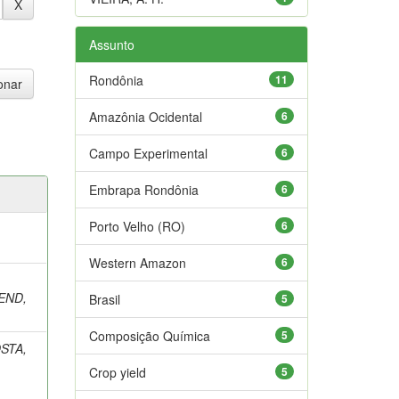
Assunto
Rondônia
11
Amazônia Ocidental
6
Campo Experimental
6
Embrapa Rondônia
6
Porto Velho (RO)
6
Western Amazon
6
END,
Brasil
5
Composição Química
5
STA,
Crop yield
5