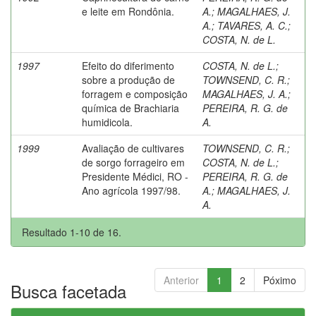
e leite em Rondônia.
A.
;
MAGALHAES, J.
A.
;
TAVARES, A. C.
;
COSTA, N. de L.
1997
Efeito do diferimento
COSTA, N. de L.
;
sobre a produção de
TOWNSEND, C. R.
;
forragem e composição
MAGALHAES, J. A.
;
química de Brachiaria
PEREIRA, R. G. de
humidicola.
A.
1999
Avaliação de cultivares
TOWNSEND, C. R.
;
de sorgo forrageiro em
COSTA, N. de L.
;
Presidente Médici, RO -
PEREIRA, R. G. de
Ano agrícola 1997/98.
A.
;
MAGALHAES, J.
A.
Resultado 1-10 de 16.
Anterior
1
2
Póximo
Busca facetada