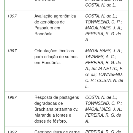
COSTA, N. de L.
1997
Avaliação agronômica
COSTA, N. de L.
;
de genótipos de
TOWNSEND, C. R.
;
Paspalum em
MAGALHAES, J. A.
;
Rondônia.
PEREIRA, R. G. de
A.
1997
Orientações técnicas
MAGALHAES, J. A.
;
para criação de suínos
TAVARES, A. C.
;
em Rondônia.
PEREIRA, R. G. de
A.
;
SILVA NETTO, F.
G. da
;
TOWNSEND,
C. R.
;
COSTA, N. de
L.
1997
Resposta de pastagens
COSTA, N. de L.
;
degradadas de
TOWNSEND, C. R.
;
Brachiaria brizantha cv.
MAGALHAES, J. A.
;
Marandu a fontes e
PEREIRA, R. G. de
doses de fósforo.
A.
1992
Caprinocultura de carne
PEREIRA, R. G. de