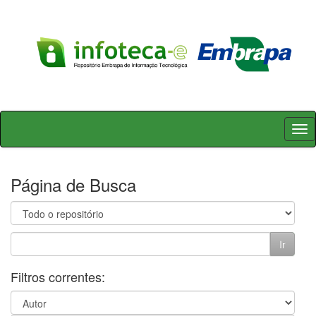
Skip
navigation
Página de Busca
Filtros correntes: