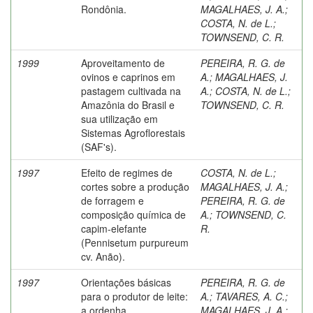
Rondônia.
MAGALHAES, J. A.
;
COSTA, N. de L.
;
TOWNSEND, C. R.
1999
Aproveitamento de
PEREIRA, R. G. de
ovinos e caprinos em
A.
;
MAGALHAES, J.
pastagem cultivada na
A.
;
COSTA, N. de L.
;
Amazônia do Brasil e
TOWNSEND, C. R.
sua utilização em
Sistemas Agroflorestais
(SAF's).
1997
Efeito de regimes de
COSTA, N. de L.
;
cortes sobre a produção
MAGALHAES, J. A.
;
de forragem e
PEREIRA, R. G. de
composição química de
A.
;
TOWNSEND, C.
capim-elefante
R.
(Pennisetum purpureum
cv. Anão).
1997
Orientações básicas
PEREIRA, R. G. de
para o produtor de leite:
A.
;
TAVARES, A. C.
;
a ordenha.
MAGALHAES, J. A.
;