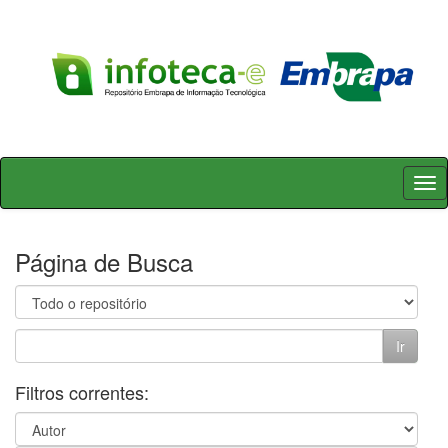
Skip
navigation
Página de Busca
Filtros correntes: