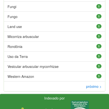
Fungi
1
Fungo
1
Land use
1
Micorriza arbuscular
1
Rondônia
1
Uso da Terra
1
Vesicular arbuscular mycorrhizae
1
Western Amazon
1
próximo >
Indexado por