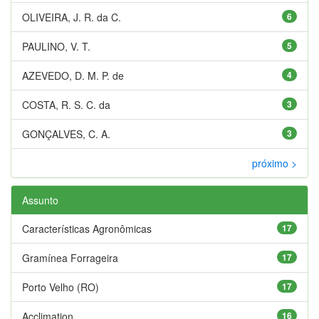
OLIVEIRA, J. R. da C.
6
PAULINO, V. T.
5
AZEVEDO, D. M. P. de
4
COSTA, R. S. C. da
3
GONÇALVES, C. A.
3
próximo >
Assunto
Características Agronômicas
17
Gramínea Forrageira
17
Porto Velho (RO)
17
Acclimation
16