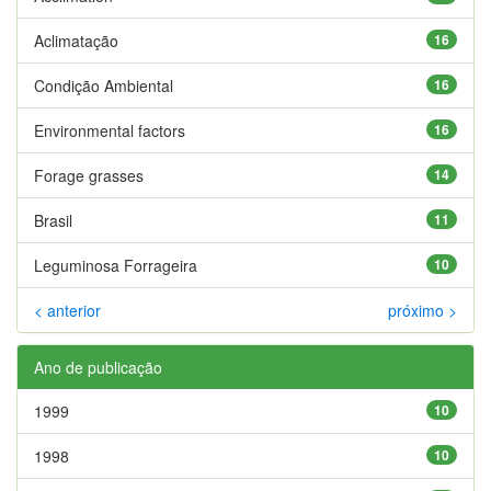
Aclimatação
16
Condição Ambiental
16
Environmental factors
16
Forage grasses
14
Brasil
11
Leguminosa Forrageira
10
< anterior
próximo >
Ano de publicação
1999
10
1998
10