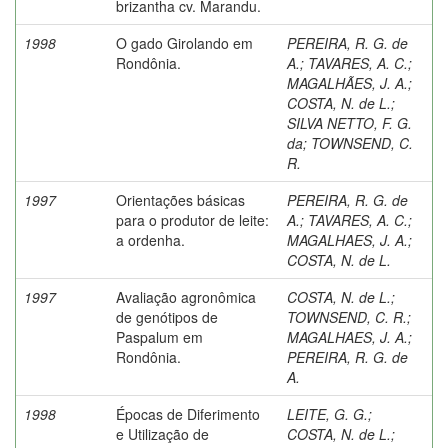
brizantha cv. Marandu.
1998
O gado Girolando em
PEREIRA, R. G. de
Rondônia.
A.
;
TAVARES, A. C.
;
MAGALHÃES, J. A.
;
COSTA, N. de L.
;
SILVA NETTO, F. G.
da
;
TOWNSEND, C.
R.
1997
Orientações básicas
PEREIRA, R. G. de
para o produtor de leite:
A.
;
TAVARES, A. C.
;
a ordenha.
MAGALHAES, J. A.
;
COSTA, N. de L.
1997
Avaliação agronômica
COSTA, N. de L.
;
de genótipos de
TOWNSEND, C. R.
;
Paspalum em
MAGALHAES, J. A.
;
Rondônia.
PEREIRA, R. G. de
A.
1998
Épocas de Diferimento
LEITE, G. G.
;
e Utilização de
COSTA, N. de L.
;