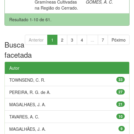
Gramíneas Cultivadas
GOMES, A. C.
na Região do Cerrado.
Resultado 1-10 de 61.
Anterior
1
2
3
4
...
7
Póximo
Busca
facetada
Autor
TOWNSEND, C. R.
33
PEREIRA, R. G. de A.
27
MAGALHAES, J. A.
21
TAVARES, A. C.
10
MAGALHÃES, J. A.
9