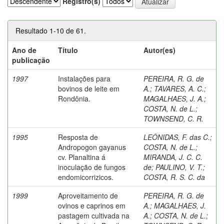
Registro(s)
Resultado 1-10 de 61.
Ano de
Título
Autor(es)
publicação
1997
Instalações para
PEREIRA, R. G. de
bovinos de leite em
A.
;
TAVARES, A. C.
;
Rondônia.
MAGALHAES, J. A.
;
COSTA, N. de L.
;
TOWNSEND, C. R.
1995
Resposta de
LEÔNIDAS, F. das C.
;
Andropogon gayanus
COSTA, N. de L.
;
cv. Planaltina á
MIRANDA, J. C. C.
inoculação de fungos
de
;
PAULINO, V. T.
;
endomicorrizicos.
COSTA, R. S. C. da
1999
Aproveitamento de
PEREIRA, R. G. de
ovinos e caprinos em
A.
;
MAGALHAES, J.
pastagem cultivada na
A.
;
COSTA, N. de L.
;