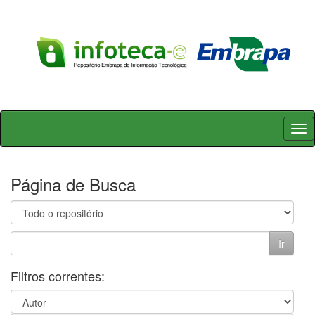
Skip
navigation
Página de Busca
Filtros correntes: