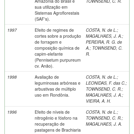
Amazônia do Brasil e
TOWNSEND, C. R.
sua utilização em
Sistemas Agroflorestais
(SAF's).
1997
Efeito de regimes de
COSTA, N. de L.
;
cortes sobre a produção
MAGALHAES, J. A.
;
de forragem e
PEREIRA, R. G. de
composição química de
A.
;
TOWNSEND, C.
capim-elefante
R.
(Pennisetum purpureum
cv. Anão).
1998
Avaliação de
COSTA, N. de L.
;
leguminosas arbóreas e
LEONIDAS, F. das C.
;
arbustivas de múltiplo
TOWNSEND, C. R.
;
uso em Rondônia.
MAGALHAES, J. A.
;
VIEIRA, A. H.
1996
Efeito de níveis de
COSTA, N. de L.
;
nitrogênio e fósforo na
TOWNSEND, C. R.
;
recuperação de
MAGALHAES, J. A.
pastagens de Brachiaria