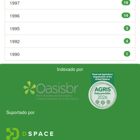
1997
19
1996
14
1995
3
1992
4
1990
1
Indexado por
Suportado por