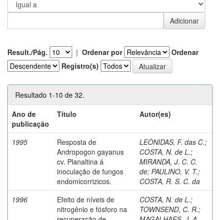
Result./Pág.
|
Ordenar por
Ordenar
Registro(s)
Resultado 1-10 de 32.
Ano de
Título
Autor(es)
publicação
1995
Resposta de
LEÔNIDAS, F. das C.
;
Andropogon gayanus
COSTA, N. de L.
;
cv. Planaltina á
MIRANDA, J. C. C.
inoculação de fungos
de
;
PAULINO, V. T.
;
endomicorrizicos.
COSTA, R. S. C. da
1996
Efeito de níveis de
COSTA, N. de L.
;
nitrogênio e fósforo na
TOWNSEND, C. R.
;
recuperação de
MAGALHAES, J. A.