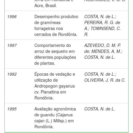
Acre, Brasil.
1996
Desempenho produtivo
COSTA, N. de L.
;
de gramíneas
PEREIRA, R. G. de
forrageiras nos
A.
;
TOWNSEND, C.
cerrados de Rondônia.
R.
1997
Comportamento do
AZEVEDO, D. M. P.
arroz de sequeiro em
de
;
MENDES, A. M.
;
diferentes populações
COSTA, N. de L.
de plantas.
1992
Épocas de vedação e
COSTA, N. de L.
;
utilização de
OLIVEIRA, J. R. da C.
Andropogon gayanus
cv. Planaltina em
Rondônia.
1995
Avaliação agronômica
COSTA, N. de L.
de guandu (Cajanus
cajan (L.) Millsp.) em
Rondônia.