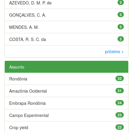
AZEVEDO, D. M. P. de
3
GONÇALVES, C. A.
3
MENDES, A. M.
3
COSTA, R. S. C. da
2
próximo >
Assunto
Rondônia
32
Amazônia Ocidental
31
Embrapa Rondônia
24
Campo Experimental
23
Crop yield
22