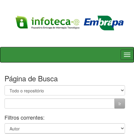
Skip
navigation
Página de Busca
Filtros correntes: