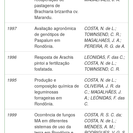
pastagens de
Brachiaria brizantha cv.
Marandu.
1997
Avaliação agronômica
COSTA, N. de L.
;
de genótipos de
TOWNSEND, C. R.
;
Paspalum em
MAGALHAES, J. A.
;
Rondônia.
PEREIRA, R. G. de A.
1996
Resposta de Arachis
LEONIDAS, F. das C.
;
pintoi a fertilização
COSTA, N. de L.
;
fosfatada.
TOWNSEND, C. R.
1995
Produção e
COSTA, N. de L.
;
composição química de
OLIVEIRA, J. R. da
leguminosas
C.
;
MAGALHÃES, J.
forrageiras em
A.
;
LEÔNIDAS, F. das
Rondônia.
C.
1999
Ocorrência de fungos
COSTA, R. S. C. da
;
MA em diferentes
COSTA, N. de L.
;
sistemas de uso da
MENDES, A. M.
;
terra em Rondônia e
RODRIGUES, V. G. S.