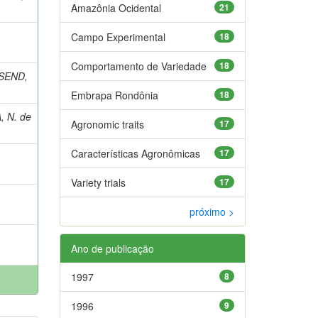
Amazônia Ocidental
21
Campo Experimental
18
Comportamento de Variedade
18
SEND,
Embrapa Rondônia
18
, N. de
Agronomic traits
17
Características Agronômicas
17
Variety trials
17
próximo >
Ano de publicação
1997
8
1996
9