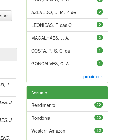
AZEVEDO, D. M. P. de
2
LEÔNIDAS, F. das C.
2
MAGALHÃES, J. A.
2
COSTA, R. S. C. da
1
GONCALVES, C. A.
1
próximo >
A, J.
Assunto
ES, J.
Rendimento
22
Rondônia
22
ES, J.
Western Amazon
22
END,