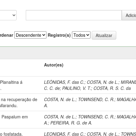
rdenar
Registro(s)
Autor(es)
lanaltina á
LEÔNIDAS, F. das C.
;
COSTA, N. de L.
;
MIRAND
.
C. C. de
;
PAULINO, V. T.
;
COSTA, R. S. C. da
ro na recuperação de
COSTA, N. de L.
;
TOWNSEND, C. R.
;
MAGALHA
 Marandu.
A.
de Paspalum em
COSTA, N. de L.
;
TOWNSEND, C. R.
;
MAGALHA
A.
;
PEREIRA, R. G. de A.
ão fosfatada.
LEONIDAS, F. das C.
;
COSTA, N. de L.
;
TOWNS