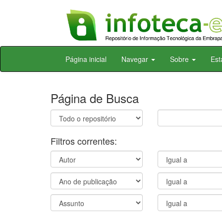
Skip
Página inicial
Navegar
Sobre
Est
navigation
Página de Busca
Filtros correntes: