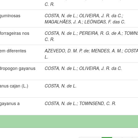
C. R.
eguminosas
COSTA, N. de L.
;
OLIVEIRA, J. R. da C.
;
MAGALHÃES, J. A.
;
LEÔNIDAS, F. das C.
orrageiras nos
COSTA, N. de L.
;
PEREIRA, R. G. de A.
;
TOWN
C. R.
em diferentes
AZEVEDO, D. M. P. de
;
MENDES, A. M.
;
COSTA
L.
ndropogon gayanus
COSTA, N. de L.
;
OLIVEIRA, J. R. da C.
nus cajan (L.)
COSTA, N. de L.
 gayanus a
COSTA, N. de L.
;
TOWNSEND, C. R.