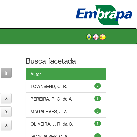
Busca facetada
Autor
TOWNSEND, C. R.
9
PEREIRA, R. G. de A.
6
MAGALHAES, J. A.
5
OLIVEIRA, J. R. da C.
5
GONÇALVES, C. A.
3