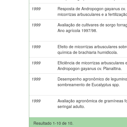
1999
Resposta de Andropogon gayanus cv. P
micorrizas arbusculares e a fertilizaçã
1999
Avaliação de cultivares de sorgo forra
Ano agrícola 1997/98.
1999
Efeito de micorrizas arbusculares sob
química de brachiaria humidicola.
1999
Eficiência de micorrizas arbusculares
Andropogon gayanus cv. Planaltina.
1999
Desempenho agronômico de leguminos
sombreamento de Eucalyptus spp.
1999
Avaliação agronômica de gramíneas f
seringal adulto.
Resultado 1-10 de 10.