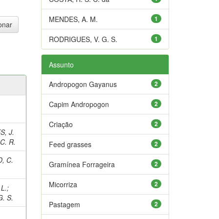
MENDES, A. M.
1
RODRIGUES, V. G. S.
1
Assunto
Andropogon Gayanus
2
Capim Andropogon
2
Criação
2
, J.
C. R.
Feed grasses
2
, C.
Gramínea Forrageira
2
Micorriza
2
 L.
;
. S.
Pastagem
2