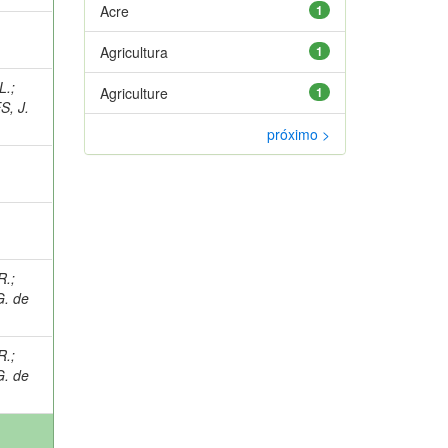
Acre
1
Agricultura
1
L.
;
Agriculture
1
, J.
próximo >
R.
;
G. de
R.
;
G. de