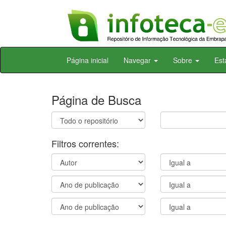
Skip
Página inicial
Navegar
Sobre
Est
navigation
Página de Busca
Filtros correntes: