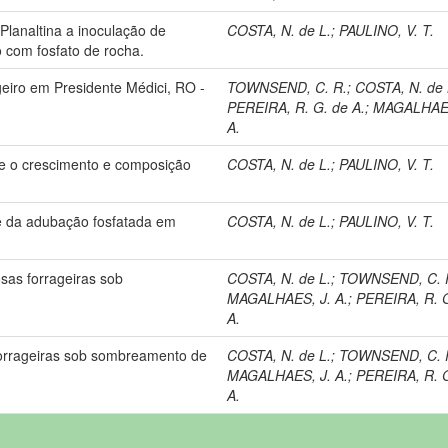
lanaltina a inoculação de
COSTA, N. de L.
;
PAULINO, V. T.
o com fosfato de rocha.
geiro em Presidente Médici, RO -
TOWNSEND, C. R.
;
COSTA, N. de 
PEREIRA, R. G. de A.
;
MAGALHAES
A.
re o crescimento e composição
COSTA, N. de L.
;
PAULINO, V. T.
 e da adubação fosfatada em
COSTA, N. de L.
;
PAULINO, V. T.
as forrageiras sob
COSTA, N. de L.
;
TOWNSEND, C. 
MAGALHAES, J. A.
;
PEREIRA, R. 
A.
orrageiras sob sombreamento de
COSTA, N. de L.
;
TOWNSEND, C. 
MAGALHAES, J. A.
;
PEREIRA, R. 
A.