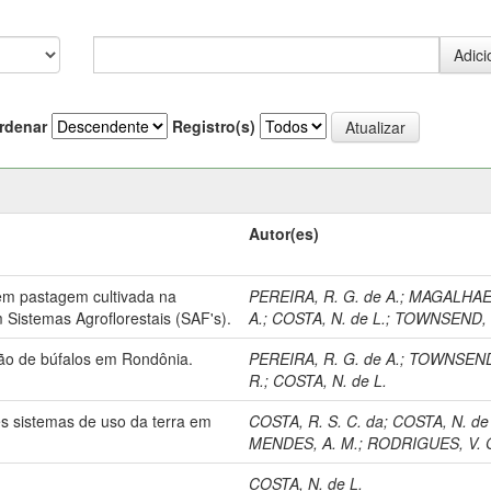
rdenar
Registro(s)
Autor(es)
em pastagem cultivada na
PEREIRA, R. G. de A.
;
MAGALHAES
 Sistemas Agroflorestais (SAF's).
A.
;
COSTA, N. de L.
;
TOWNSEND, 
ão de búfalos em Rondônia.
PEREIRA, R. G. de A.
;
TOWNSEND
R.
;
COSTA, N. de L.
s sistemas de uso da terra em
COSTA, R. S. C. da
;
COSTA, N. de
MENDES, A. M.
;
RODRIGUES, V. G
COSTA, N. de L.