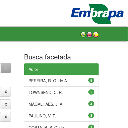
Busca facetada
Autor
PEREIRA, R. G. de A.
5
TOWNSEND, C. R.
5
MAGALHAES, J. A.
4
PAULINO, V. T.
3
COSTA, R. S. C. da
1