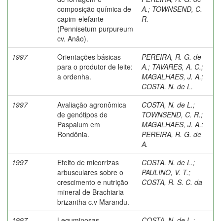
composição química de
A.
;
TOWNSEND, C.
capim-elefante
R.
(Pennisetum purpureum
cv. Anão).
1997
Orientações básicas
PEREIRA, R. G. de
para o produtor de leite:
A.
;
TAVARES, A. C.
;
a ordenha.
MAGALHAES, J. A.
;
COSTA, N. de L.
1997
Avaliação agronômica
COSTA, N. de L.
;
de genótipos de
TOWNSEND, C. R.
;
Paspalum em
MAGALHAES, J. A.
;
Rondônia.
PEREIRA, R. G. de
A.
1997
Efeito de micorrizas
COSTA, N. de L.
;
arbusculares sobre o
PAULINO, V. T.
;
crescimento e nutrição
COSTA, R. S. C. da
mineral de Brachiaria
brizantha c.v Marandu.
1997
Leguminosas
COSTA, N. de L.
;