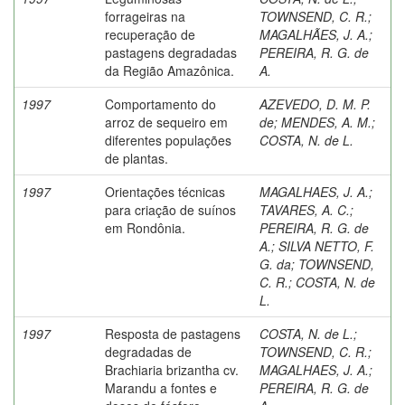
forrageiras na
TOWNSEND, C. R.
;
recuperação de
MAGALHÃES, J. A.
;
pastagens degradadas
PEREIRA, R. G. de
da Região Amazônica.
A.
1997
Comportamento do
AZEVEDO, D. M. P.
arroz de sequeiro em
de
;
MENDES, A. M.
;
diferentes populações
COSTA, N. de L.
de plantas.
1997
Orientações técnicas
MAGALHAES, J. A.
;
para criação de suínos
TAVARES, A. C.
;
em Rondônia.
PEREIRA, R. G. de
A.
;
SILVA NETTO, F.
G. da
;
TOWNSEND,
C. R.
;
COSTA, N. de
L.
1997
Resposta de pastagens
COSTA, N. de L.
;
degradadas de
TOWNSEND, C. R.
;
Brachiaria brizantha cv.
MAGALHAES, J. A.
;
Marandu a fontes e
PEREIRA, R. G. de