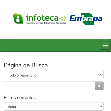
Skip
navigation
Página de Busca
Filtros correntes: