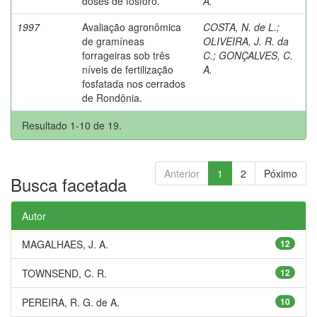
doses de fósforo.
A.
1997
Avaliação agronômica
COSTA, N. de L.
;
de gramíneas
OLIVEIRA, J. R. da
forrageiras sob três
C.
;
GONÇALVES, C.
níveis de fertilização
A.
fosfatada nos cerrados
de Rondônia.
Resultado 1-10 de 19.
Anterior
1
2
Póximo
Busca facetada
Autor
MAGALHAES, J. A.
12
TOWNSEND, C. R.
12
PEREIRA, R. G. de A.
10