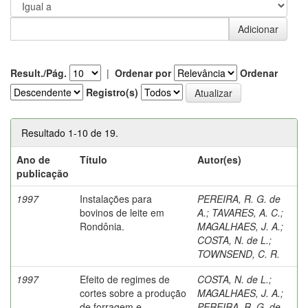
Result./Pág.
|
Ordenar por
Ordenar
Registro(s)
Resultado 1-10 de 19.
Ano de
Título
Autor(es)
publicação
1997
Instalações para
PEREIRA, R. G. de
bovinos de leite em
A.
;
TAVARES, A. C.
;
Rondônia.
MAGALHAES, J. A.
;
COSTA, N. de L.
;
TOWNSEND, C. R.
1997
Efeito de regimes de
COSTA, N. de L.
;
cortes sobre a produção
MAGALHAES, J. A.
;
de forragem e
PEREIRA, R. G. de