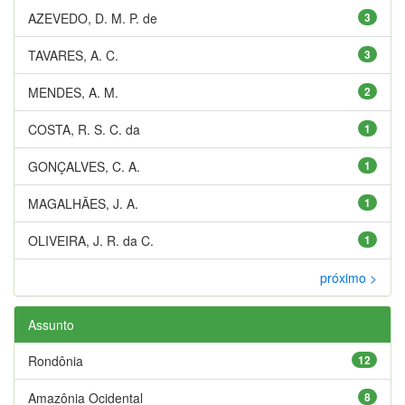
AZEVEDO, D. M. P. de
3
TAVARES, A. C.
3
MENDES, A. M.
2
COSTA, R. S. C. da
1
GONÇALVES, C. A.
1
MAGALHÃES, J. A.
1
OLIVEIRA, J. R. da C.
1
próximo >
Assunto
Rondônia
12
Amazônia Ocidental
8