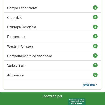
Campo Experimental
8
Crop yield
8
Embrapa Rondônia
8
Rendimento
8
Western Amazon
8
Comportamento de Variedade
7
Variety trials
7
Acclimation
6
próximo >
Indexado por