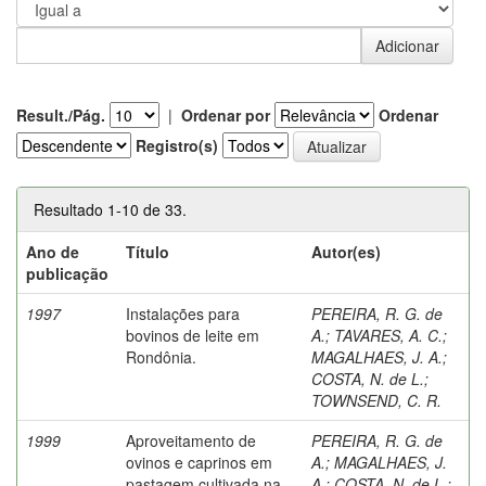
Result./Pág.
|
Ordenar por
Ordenar
Registro(s)
Resultado 1-10 de 33.
Ano de
Título
Autor(es)
publicação
1997
Instalações para
PEREIRA, R. G. de
bovinos de leite em
A.
;
TAVARES, A. C.
;
Rondônia.
MAGALHAES, J. A.
;
COSTA, N. de L.
;
TOWNSEND, C. R.
1999
Aproveitamento de
PEREIRA, R. G. de
ovinos e caprinos em
A.
;
MAGALHAES, J.
pastagem cultivada na
A.
;
COSTA, N. de L.
;