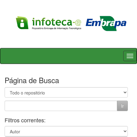
Skip
navigation
Página de Busca
Filtros correntes: