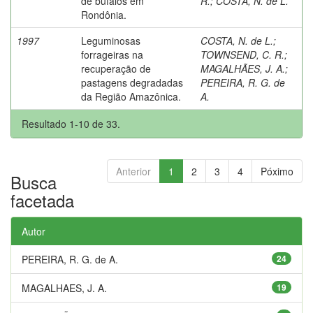
de búfalos em
R.
;
COSTA, N. de L.
Rondônia.
1997
Leguminosas
COSTA, N. de L.
;
forrageiras na
TOWNSEND, C. R.
;
recuperação de
MAGALHÃES, J. A.
;
pastagens degradadas
PEREIRA, R. G. de
da Região Amazônica.
A.
Resultado 1-10 de 33.
Anterior
1
2
3
4
Póximo
Busca
facetada
Autor
PEREIRA, R. G. de A.
24
MAGALHAES, J. A.
19