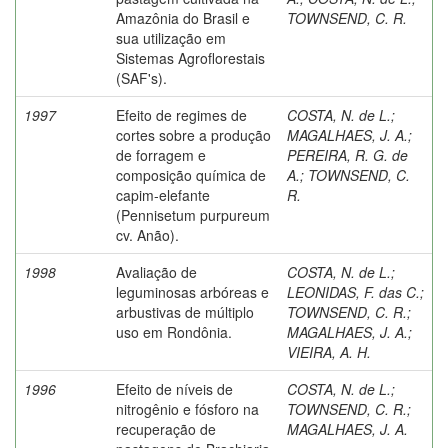
Amazônia do Brasil e
TOWNSEND, C. R.
sua utilização em
Sistemas Agroflorestais
(SAF's).
1997
Efeito de regimes de
COSTA, N. de L.
;
cortes sobre a produção
MAGALHAES, J. A.
;
de forragem e
PEREIRA, R. G. de
composição química de
A.
;
TOWNSEND, C.
capim-elefante
R.
(Pennisetum purpureum
cv. Anão).
1998
Avaliação de
COSTA, N. de L.
;
leguminosas arbóreas e
LEONIDAS, F. das C.
;
arbustivas de múltiplo
TOWNSEND, C. R.
;
uso em Rondônia.
MAGALHAES, J. A.
;
VIEIRA, A. H.
1996
Efeito de níveis de
COSTA, N. de L.
;
nitrogênio e fósforo na
TOWNSEND, C. R.
;
recuperação de
MAGALHAES, J. A.