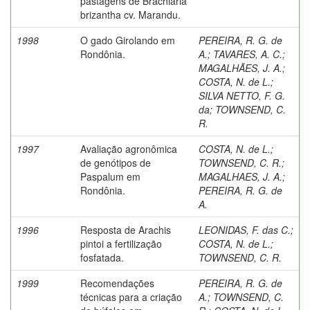
pastagens de Brachiaria
brizantha cv. Marandu.
1998
O gado Girolando em
PEREIRA, R. G. de
Rondônia.
A.
;
TAVARES, A. C.
;
MAGALHÃES, J. A.
;
COSTA, N. de L.
;
SILVA NETTO, F. G.
da
;
TOWNSEND, C.
R.
1997
Avaliação agronômica
COSTA, N. de L.
;
de genótipos de
TOWNSEND, C. R.
;
Paspalum em
MAGALHAES, J. A.
;
Rondônia.
PEREIRA, R. G. de
A.
1996
Resposta de Arachis
LEONIDAS, F. das C.
;
pintoi a fertilização
COSTA, N. de L.
;
fosfatada.
TOWNSEND, C. R.
1999
Recomendações
PEREIRA, R. G. de
técnicas para a criação
A.
;
TOWNSEND, C.