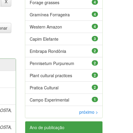
Forage grasses
4
Gramínea Forrageira
4
Western Amazon
4
Capim Elefante
3
Embrapa Rondônia
2
Pennisetum Purpureum
2
Plant cultural practices
2
Pratica Cultural
2
Campo Experimental
1
OSTA,
próximo >
OSTA,
Ano de publicação