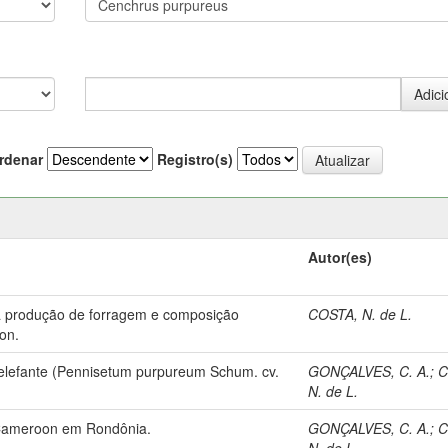
rdenar
Registro(s)
Autor(es)
 a produção de forragem e composição
COSTA, N. de L.
on.
m elefante (Pennisetum purpureum Schum. cv.
GONÇALVES, C. A.
;
C
N. de L.
. Cameroon em Rondônia.
GONÇALVES, C. A.
;
C
N. de L.