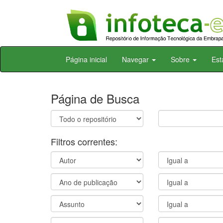
Skip
Página inicial
Navegar
Sobre
Est
navigation
Página de Busca
Filtros correntes: