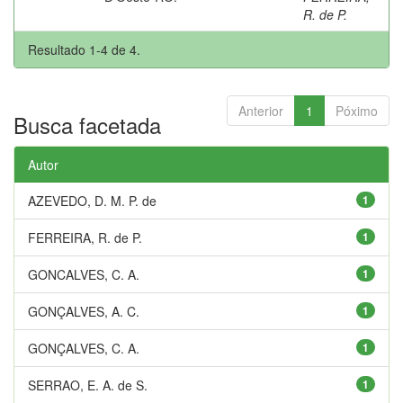
R. de P.
Resultado 1-4 de 4.
Anterior
1
Póximo
Busca facetada
Autor
AZEVEDO, D. M. P. de
1
FERREIRA, R. de P.
1
GONCALVES, C. A.
1
GONÇALVES, A. C.
1
GONÇALVES, C. A.
1
SERRAO, E. A. de S.
1