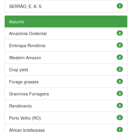
SERRÃO, E. A. S.
1
Assunto
Amazônia Ocidental
4
Embrapa Rondônia
4
Western Amazon
4
Crop yield
3
Forage grasses
3
Gramínea Forrageira
3
Rendimento
3
Porto Velho (RO)
2
African bristlegrass
1