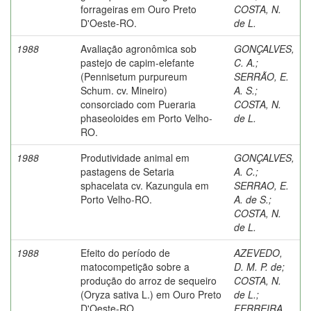
forrageiras em Ouro Preto
COSTA, N.
D'Oeste-RO.
de L.
1988
Avaliação agronômica sob
GONÇALVES,
pastejo de capim-elefante
C. A.
;
(Pennisetum purpureum
SERRÃO, E.
Schum. cv. Mineiro)
A. S.
;
consorciado com Pueraria
COSTA, N.
phaseoloides em Porto Velho-
de L.
RO.
1988
Produtividade animal em
GONÇALVES,
pastagens de Setaria
A. C.
;
sphacelata cv. Kazungula em
SERRAO, E.
Porto Velho-RO.
A. de S.
;
COSTA, N.
de L.
1988
Efeito do período de
AZEVEDO,
matocompetição sobre a
D. M. P. de
;
produção do arroz de sequeiro
COSTA, N.
(Oryza sativa L.) em Ouro Preto
de L.
;
D'Oeste-RO.
FERREIRA,