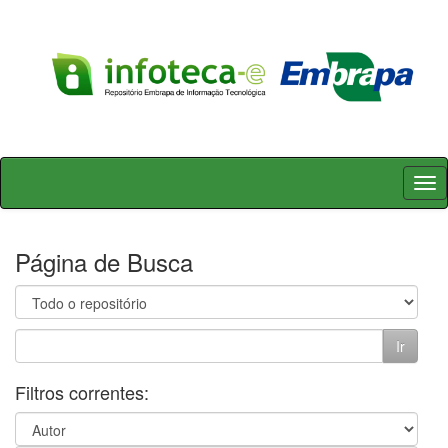
Skip
navigation
Página de Busca
Filtros correntes: