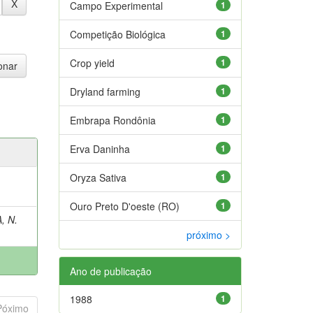
Campo Experimental
1
Competição Biológica
1
Crop yield
1
Dryland farming
1
Embrapa Rondônia
1
Erva Daninha
1
Oryza Sativa
1
Ouro Preto D'oeste (RO)
1
, N.
próximo >
Ano de publicação
1988
1
Póximo