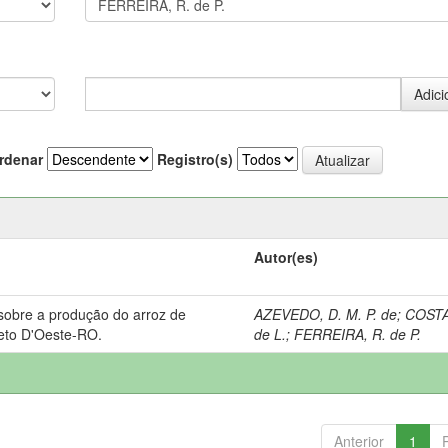
rdenar
Registro(s)
Autor(es)
sobre a produção do arroz de
AZEVEDO, D. M. P. de
;
COSTA
reto D'Oeste-RO.
de L.
;
FERREIRA, R. de P.
Anterior
1