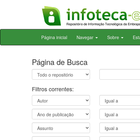
Skip
Página inicial
Navegar
Sobre
Est
navigation
Página de Busca
Filtros correntes: