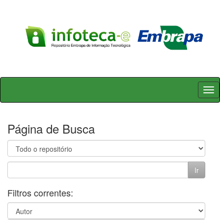
Skip
navigation
Página de Busca
Filtros correntes: