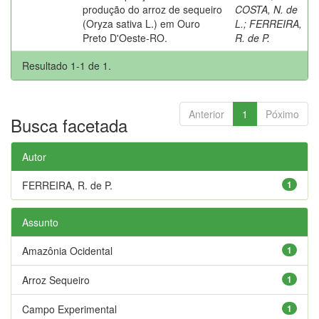
produção do arroz de sequeiro
COSTA, N. de
(Oryza sativa L.) em Ouro
L.
;
FERREIRA,
Preto D'Oeste-RO.
R. de P.
Resultado 1-1 de 1.
Anterior
1
Póximo
Busca facetada
Autor
FERREIRA, R. de P.
1
Assunto
Amazônia Ocidental
1
Arroz Sequeiro
1
Campo Experimental
1