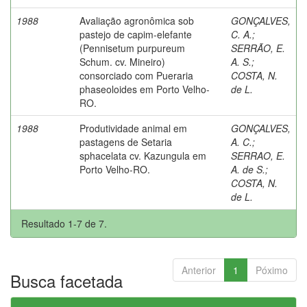
1988
Avaliação agronômica sob
GONÇALVES,
pastejo de capim-elefante
C. A.
;
(Pennisetum purpureum
SERRÃO, E.
Schum. cv. Mineiro)
A. S.
;
consorciado com Pueraria
COSTA, N.
phaseoloides em Porto Velho-
de L.
RO.
1988
Produtividade animal em
GONÇALVES,
pastagens de Setaria
A. C.
;
sphacelata cv. Kazungula em
SERRAO, E.
Porto Velho-RO.
A. de S.
;
COSTA, N.
de L.
Resultado 1-7 de 7.
Anterior
1
Póximo
Busca facetada