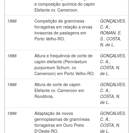
e composição química do capim
Elefante cv. Cameroon.
1986
Competição de gramíneas
GONÇALVES,
forrageiras em relação a ervas
C. A.
;
invasoras de pastagens em
ROMAN, E.
Porto Velho-RO.
S.
;
COSTA,
N. de L.
1986
Altura e frequência de corte de
GONÇALVES,
capim elefante (Pennisetum
C. A.
;
purpureum Schum. cv.
COSTA, N.
Cameroon) em Porto Velho-RO.
de L.
1986
Altura de corte de capim
GONÇALVES,
Elefante cv. Cameroon em
C. A.
;
Rondônia.
COSTA, N.
de L.
1986
Adaptação de novos
GONCALVES,
germoplasmas de gramíneas
C. A.
;
forrageiras em Ouro Preto
COSTA, N.
D'Oeste-RO.
de L.