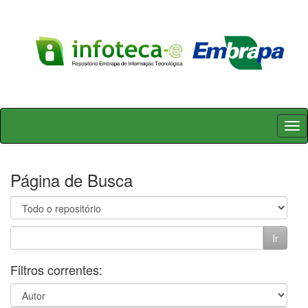
Skip
navigation
Página de Busca
Filtros correntes: