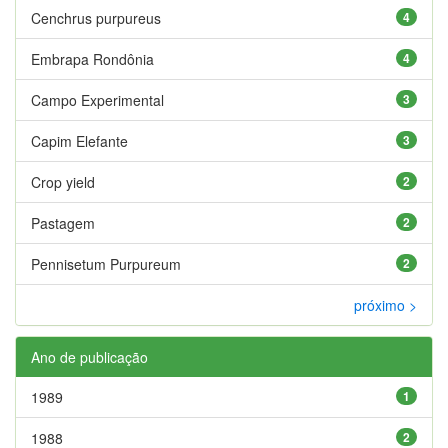
Cenchrus purpureus
4
Embrapa Rondônia
4
Campo Experimental
3
Capim Elefante
3
Crop yield
2
Pastagem
2
Pennisetum Purpureum
2
próximo >
Ano de publicação
1989
1
1988
2