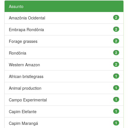
Assunto
Amazônia Ocidental
2
Embrapa Rondônia
2
Forage grasses
2
Rondônia
2
Western Amazon
2
African bristlegrass
1
Animal production
1
Campo Experimental
1
Capim Elefante
1
Capim Marangá
1