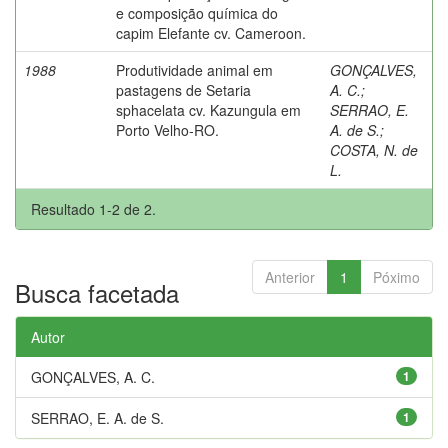
e composição química do
capim Elefante cv. Cameroon.
1988
Produtividade animal em
GONÇALVES,
pastagens de Setaria
A. C.
;
sphacelata cv. Kazungula em
SERRAO, E.
Porto Velho-RO.
A. de S.
;
COSTA, N. de
L.
Resultado 1-2 de 2.
Anterior
1
Póximo
Busca facetada
Autor
GONÇALVES, A. C.
1
SERRAO, E. A. de S.
1