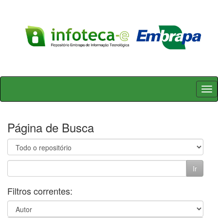
Skip
navigation
Página de Busca
Filtros correntes: