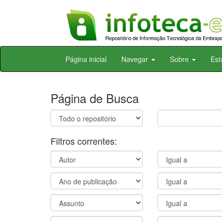
Skip
Página inicial
Navegar
Sobre
Est
navigation
Página de Busca
Filtros correntes: