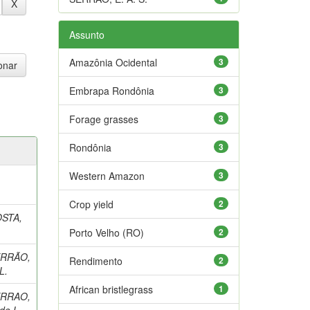
Assunto
Amazônia Ocidental
3
Embrapa Rondônia
3
Forage grasses
3
Rondônia
3
Western Amazon
3
Crop yield
2
STA,
Porto Velho (RO)
2
RRÃO,
Rendimento
2
L.
African bristlegrass
1
RRAO,
de L.