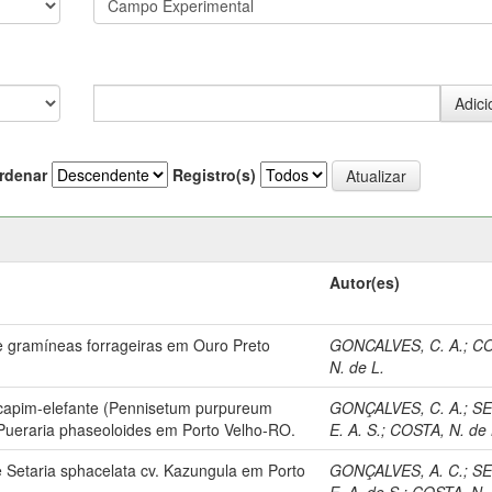
rdenar
Registro(s)
Autor(es)
 gramíneas forrageiras em Ouro Preto
GONCALVES, C. A.
;
CO
N. de L.
 capim-elefante (Pennisetum purpureum
GONÇALVES, C. A.
;
SE
Pueraria phaseoloides em Porto Velho-RO.
E. A. S.
;
COSTA, N. de 
 Setaria sphacelata cv. Kazungula em Porto
GONÇALVES, A. C.
;
SE
E. A. de S.
;
COSTA, N. 