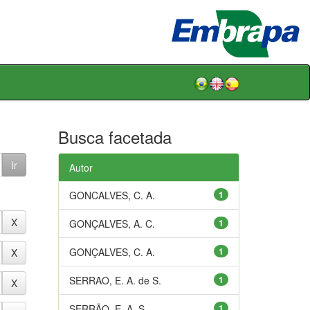
Busca facetada
Autor
GONCALVES, C. A.
1
GONÇALVES, A. C.
1
GONÇALVES, C. A.
1
SERRAO, E. A. de S.
1
SERRÃO, E. A. S.
1