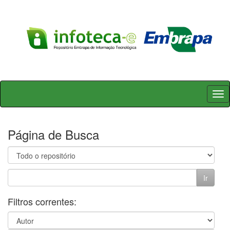
Skip
navigation
Página de Busca
Filtros correntes: