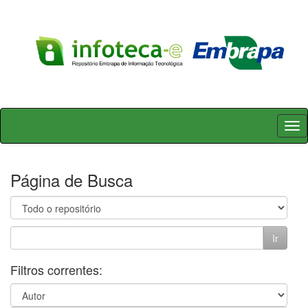
Skip
navigation
Página de Busca
Filtros correntes: