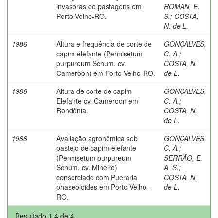
invasoras de pastagens em
ROMAN, E.
Porto Velho-RO.
S.
;
COSTA,
N. de L.
1986
Altura e frequência de corte de
GONÇALVES,
capim elefante (Pennisetum
C. A.
;
purpureum Schum. cv.
COSTA, N.
Cameroon) em Porto Velho-RO.
de L.
1986
Altura de corte de capim
GONÇALVES,
Elefante cv. Cameroon em
C. A.
;
Rondônia.
COSTA, N.
de L.
1988
Avaliação agronômica sob
GONÇALVES,
pastejo de capim-elefante
C. A.
;
(Pennisetum purpureum
SERRÃO, E.
Schum. cv. Mineiro)
A. S.
;
consorciado com Pueraria
COSTA, N.
phaseoloides em Porto Velho-
de L.
RO.
Resultado 1-4 de 4.