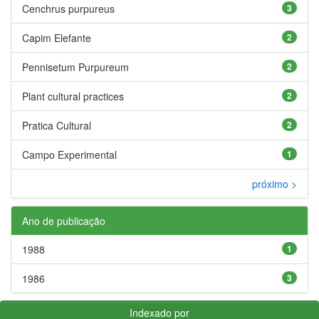
Cenchrus purpureus
3
Capim Elefante
2
Pennisetum Purpureum
2
Plant cultural practices
2
Pratica Cultural
2
Campo Experimental
1
próximo >
Ano de publicação
1988
1
1986
3
Indexado por