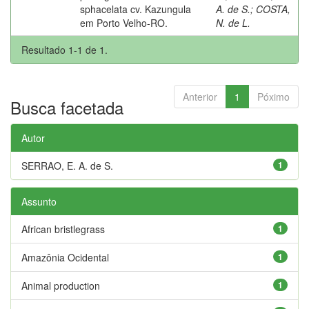
sphacelata cv. Kazungula
A. de S.
;
COSTA,
em Porto Velho-RO.
N. de L.
Resultado 1-1 de 1.
Anterior
1
Póximo
Busca facetada
Autor
SERRAO, E. A. de S.
1
Assunto
African bristlegrass
1
Amazônia Ocidental
1
Animal production
1