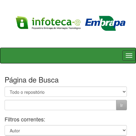
Skip
navigation
Página de Busca
Filtros correntes: