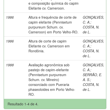
e composição química do capim
Elefante cv. Cameroon.
1986
Altura e frequência de corte de
GONÇALVES,
capim elefante (Pennisetum
C. A.
;
purpureum Schum. cv.
COSTA, N.
Cameroon) em Porto Velho-RO.
de L.
1986
Altura de corte de capim
GONÇALVES,
Elefante cv. Cameroon em
C. A.
;
Rondônia.
COSTA, N.
de L.
1988
Avaliação agronômica sob
GONÇALVES,
pastejo de capim-elefante
C. A.
;
(Pennisetum purpureum
SERRÃO, E.
Schum. cv. Mineiro)
A. S.
;
consorciado com Pueraria
COSTA, N.
phaseoloides em Porto Velho-
de L.
RO.
Resultado 1-4 de 4.