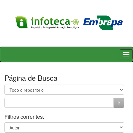
Skip
navigation
Página de Busca
Filtros correntes: