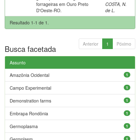
forrageiras em Ouro Preto
COSTA, N.
D'Oeste-RO.
de L.
Resultado 1-1 de 1.
Anterior
1
Póximo
Busca facetada
Assunto
Amazônia Ocidental
1
Campo Experimental
1
Demonstration farms
1
Embrapa Rondônia
1
Germoplasma
1
Germplasm
1