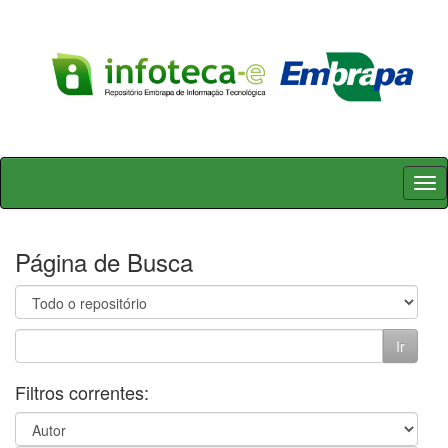
Skip
navigation
Página de Busca
Filtros correntes: