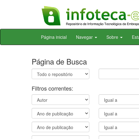
Skip
Página inicial
Navegar
Sobre
Est
navigation
Página de Busca
Filtros correntes: