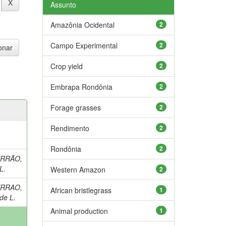
Assunto
Amazônia Ocidental
2
Campo Experimental
2
Crop yield
2
Embrapa Rondônia
2
Forage grasses
2
Rendimento
2
Rondônia
2
RRÃO,
L.
Western Amazon
2
RRAO,
African bristlegrass
1
de L.
Animal production
1