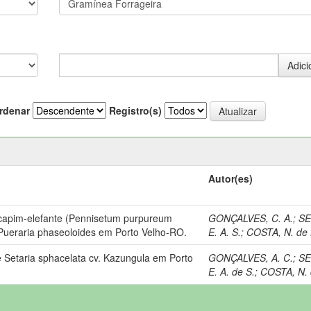
rdenar
Registro(s)
Autor(es)
 capim-elefante (Pennisetum purpureum
GONÇALVES, C. A.
;
SE
Pueraria phaseoloides em Porto Velho-RO.
E. A. S.
;
COSTA, N. de 
 Setaria sphacelata cv. Kazungula em Porto
GONÇALVES, A. C.
;
SE
E. A. de S.
;
COSTA, N. 