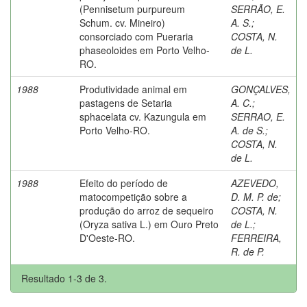
(Pennisetum purpureum
SERRÃO, E.
Schum. cv. Mineiro)
A. S.
;
consorciado com Pueraria
COSTA, N.
phaseoloides em Porto Velho-
de L.
RO.
1988
Produtividade animal em
GONÇALVES,
pastagens de Setaria
A. C.
;
sphacelata cv. Kazungula em
SERRAO, E.
Porto Velho-RO.
A. de S.
;
COSTA, N.
de L.
1988
Efeito do período de
AZEVEDO,
matocompetição sobre a
D. M. P. de
;
produção do arroz de sequeiro
COSTA, N.
(Oryza sativa L.) em Ouro Preto
de L.
;
D'Oeste-RO.
FERREIRA,
R. de P.
Resultado 1-3 de 3.