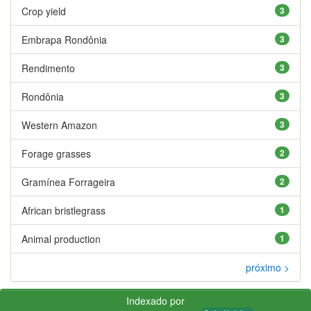
Crop yield
3
Embrapa Rondônia
3
Rendimento
3
Rondônia
3
Western Amazon
3
Forage grasses
2
Gramínea Forrageira
2
African bristlegrass
1
Animal production
1
próximo >
Indexado por