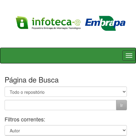
Skip
navigation
Página de Busca
Filtros correntes: