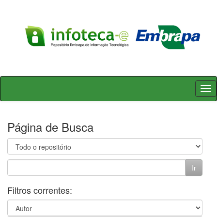
Skip
navigation
Página de Busca
Filtros correntes: