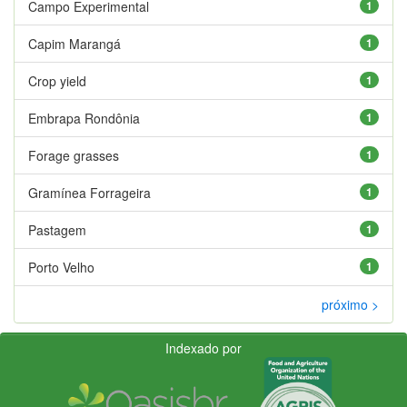
Campo Experimental
1
Capim Marangá
1
Crop yield
1
Embrapa Rondônia
1
Forage grasses
1
Gramínea Forrageira
1
Pastagem
1
Porto Velho
1
próximo >
Indexado por