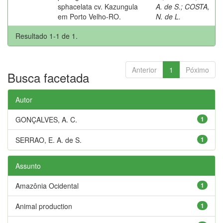
sphacelata cv. Kazungula
A. de S.
;
COSTA,
em Porto Velho-RO.
N. de L.
Resultado 1-1 de 1.
Anterior
1
Póximo
Busca facetada
Autor
GONÇALVES, A. C.
1
SERRAO, E. A. de S.
1
Assunto
Amazônia Ocidental
1
Animal production
1