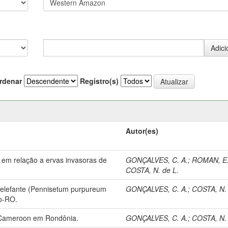
rdenar
Registro(s)
Autor(es)
 em relação a ervas invasoras de
GONÇALVES, C. A.
;
ROMAN, E.
COSTA, N. de L.
m elefante (Pennisetum purpureum
GONÇALVES, C. A.
;
COSTA, N. 
o-RO.
. Cameroon em Rondônia.
GONÇALVES, C. A.
;
COSTA, N. 