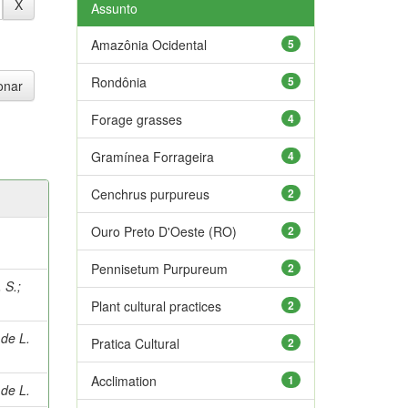
Assunto
Amazônia Ocidental
5
Rondônia
5
Forage grasses
4
Gramínea Forrageira
4
Cenchrus purpureus
2
Ouro Preto D'Oeste (RO)
2
Pennisetum Purpureum
2
 S.
;
Plant cultural practices
2
de L.
Pratica Cultural
2
Acclimation
1
de L.