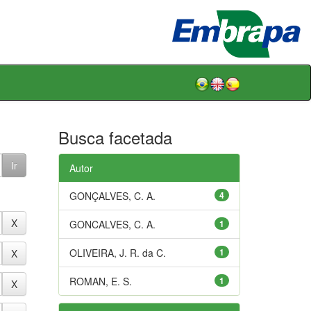
Busca facetada
Autor
GONÇALVES, C. A.
4
GONCALVES, C. A.
1
OLIVEIRA, J. R. da C.
1
ROMAN, E. S.
1