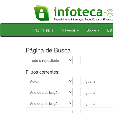
Skip
Página inicial
Navegar
Sobre
Est
navigation
Página de Busca
Filtros correntes: