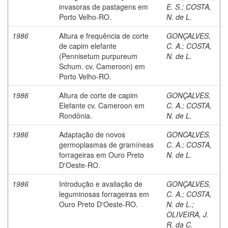
invasoras de pastagens em
E. S.
;
COSTA,
Porto Velho-RO.
N. de L.
1986
Altura e frequência de corte
GONÇALVES,
de capim elefante
C. A.
;
COSTA,
(Pennisetum purpureum
N. de L.
Schum. cv. Cameroon) em
Porto Velho-RO.
1986
Altura de corte de capim
GONÇALVES,
Elefante cv. Cameroon em
C. A.
;
COSTA,
Rondônia.
N. de L.
1986
Adaptação de novos
GONCALVES,
germoplasmas de gramíneas
C. A.
;
COSTA,
forrageiras em Ouro Preto
N. de L.
D'Oeste-RO.
1986
Introdução e avaliação de
GONÇALVES,
leguminosas forrageiras em
C. A.
;
COSTA,
Ouro Preto D'Oeste-RO.
N. de L.
;
OLIVEIRA, J.
R. da C.