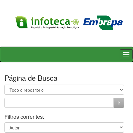
Skip
navigation
Página de Busca
Filtros correntes: