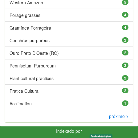
Western Amazon
5
Forage grasses
4
Gramínea Forrageira
4
Cenchrus purpureus
2
Ouro Preto D'Oeste (RO)
2
Pennisetum Purpureum
2
Plant cultural practices
2
Pratica Cultural
2
Acclimation
1
próximo >
Indexado por