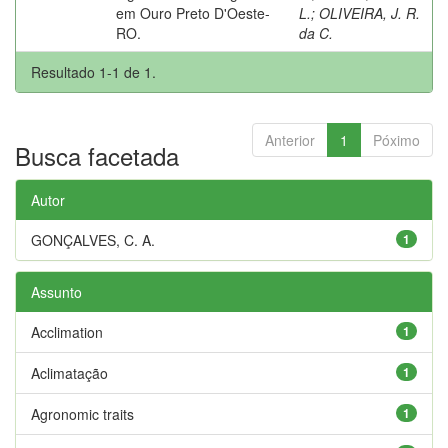
em Ouro Preto D'Oeste-
L.
;
OLIVEIRA, J. R.
RO.
da C.
Resultado 1-1 de 1.
Anterior
1
Póximo
Busca facetada
Autor
GONÇALVES, C. A.
1
Assunto
Acclimation
1
Aclimatação
1
Agronomic traits
1