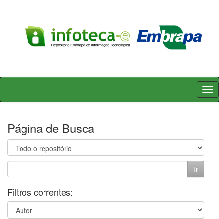
Skip
navigation
Página de Busca
Filtros correntes: