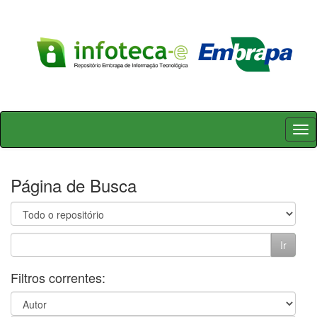
Skip
navigation
Página de Busca
Filtros correntes: