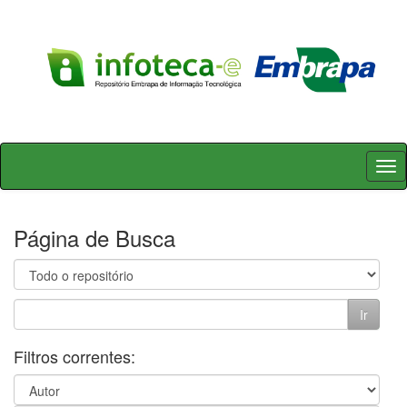
Skip
navigation
Página de Busca
Filtros correntes: