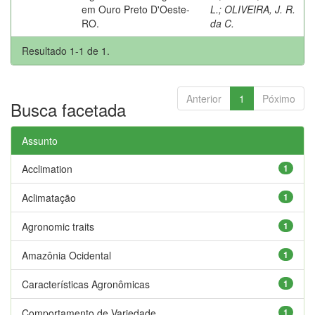
em Ouro Preto D'Oeste-
L.
;
OLIVEIRA, J. R.
RO.
da C.
Resultado 1-1 de 1.
Anterior
1
Póximo
Busca facetada
Assunto
Acclimation
1
Aclimatação
1
Agronomic traits
1
Amazônia Ocidental
1
Características Agronômicas
1
Comportamento de Variedade
1