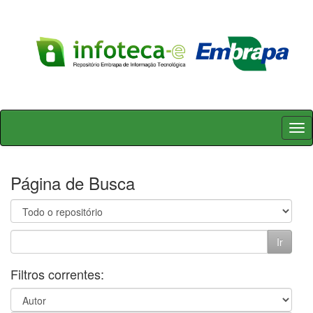
Skip
navigation
Página de Busca
Filtros correntes: