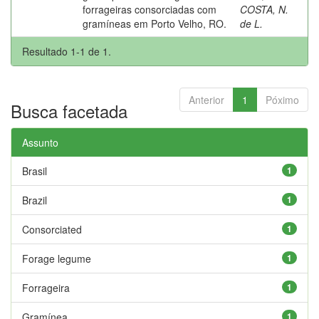
forrageiras consorciadas com
COSTA, N.
gramíneas em Porto Velho, RO.
de L.
Resultado 1-1 de 1.
Anterior
1
Póximo
Busca facetada
Assunto
Brasil
1
Brazil
1
Consorciated
1
Forage legume
1
Forrageira
1
Gramínea
1