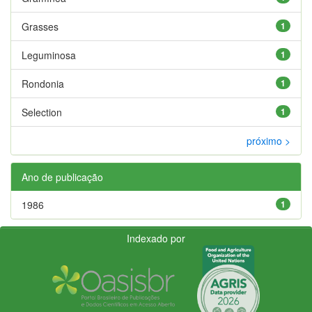
Grasses
1
Leguminosa
1
Rondonia
1
Selection
1
próximo >
Ano de publicação
1986
1
Indexado por