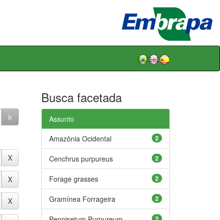
Busca facetada
Assunto
Amazônia Ocidental
2
Cenchrus purpureus
2
Forage grasses
2
Gramínea Forrageira
2
Pennisetum Purpureum
2