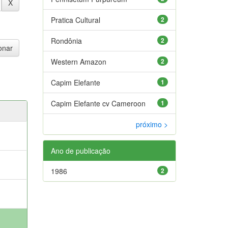
Pratica Cultural
2
Rondônia
2
Western Amazon
2
Capim Elefante
1
Capim Elefante cv Cameroon
1
próximo >
Ano de publicação
;
1986
2
;