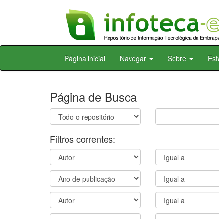
Skip
Página inicial
Navegar
Sobre
Est
navigation
Página de Busca
Filtros correntes: