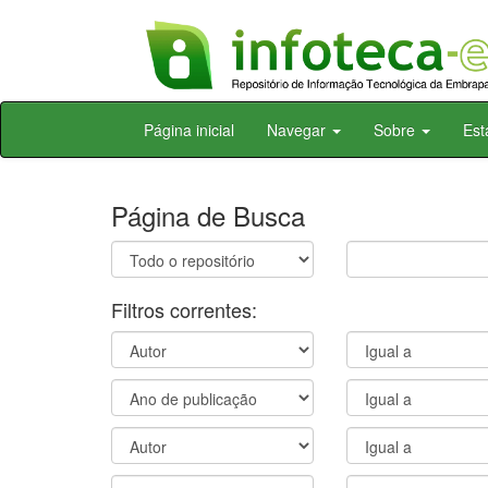
Skip
Página inicial
Navegar
Sobre
Est
navigation
Página de Busca
Filtros correntes: