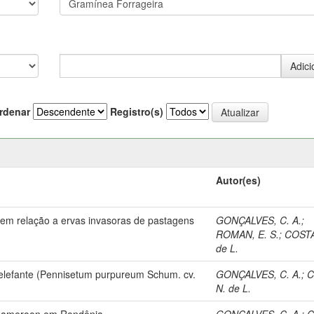
rdenar
Registro(s)
Autor(es)
em relação a ervas invasoras de pastagens
GONÇALVES, C. A.
;
ROMAN, E. S.
;
COSTA
de L.
m elefante (Pennisetum purpureum Schum. cv.
GONÇALVES, C. A.
;
C
N. de L.
. Cameroon em Rondônia.
GONÇALVES, C. A.
;
C