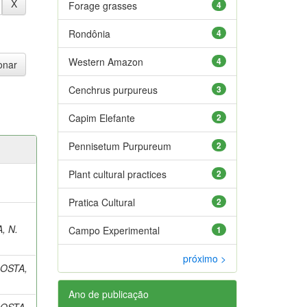
Forage grasses
4
Rondônia
4
Western Amazon
4
Cenchrus purpureus
3
Capim Elefante
2
Pennisetum Purpureum
2
Plant cultural practices
2
Pratica Cultural
2
, N.
Campo Experimental
1
próximo >
OSTA,
Ano de publicação
OSTA,