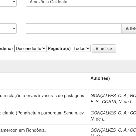
rdenar
Registro(s)
Autor(es)
em relação a ervas invasoras de pastagens
GONÇALVES, C. A.
;
RO
E. S.
;
COSTA, N. de L.
m elefante (Pennisetum purpureum Schum. cv.
GONÇALVES, C. A.
;
CO
N. de L.
. Cameroon em Rondônia.
GONÇALVES, C. A.
;
CO
N. de L.