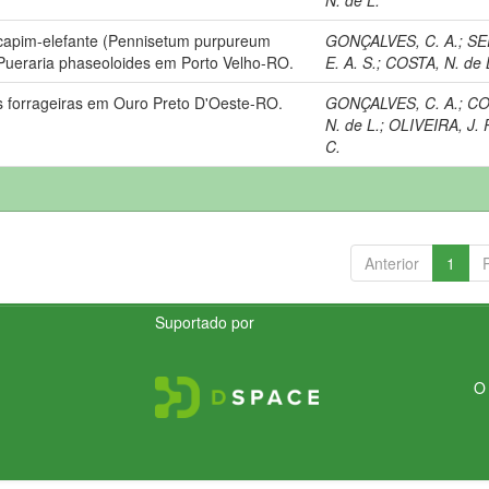
 capim-elefante (Pennisetum purpureum
GONÇALVES, C. A.
;
SE
Pueraria phaseoloides em Porto Velho-RO.
E. A. S.
;
COSTA, N. de 
s forrageiras em Ouro Preto D'Oeste-RO.
GONÇALVES, C. A.
;
CO
N. de L.
;
OLIVEIRA, J. 
C.
Anterior
1
Suportado por
O 