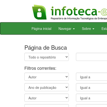
Skip
Página inicial
Navegar
Sobre
Est
navigation
Página de Busca
Filtros correntes: