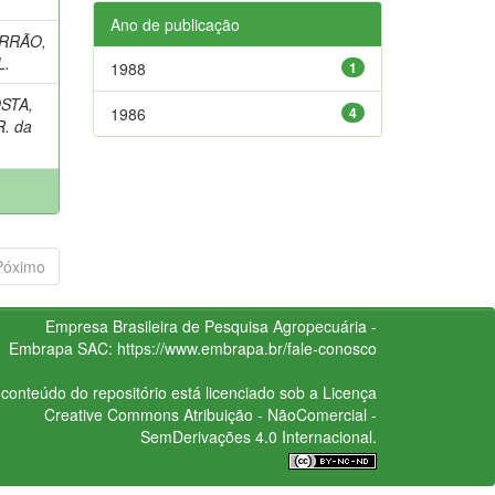
Ano de publicação
RRÃO,
L.
1988
1
STA,
1986
4
R. da
Póximo
Empresa Brasileira de Pesquisa Agropecuária -
Embrapa
SAC:
https://www.embrapa.br/fale-conosco
conteúdo do repositório está licenciado sob a Licença
Creative Commons
Atribuição - NãoComercial -
SemDerivações 4.0 Internacional.