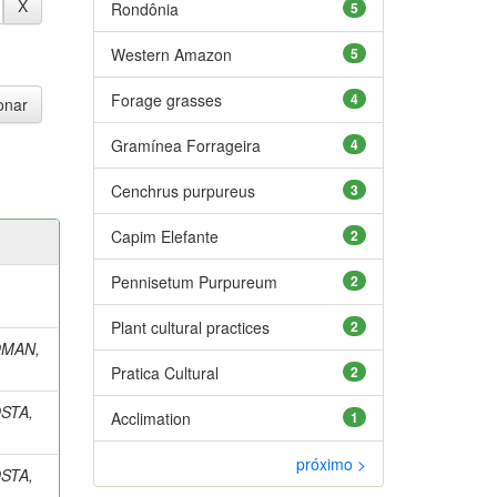
Rondônia
5
Western Amazon
5
Forage grasses
4
Gramínea Forrageira
4
Cenchrus purpureus
3
Capim Elefante
2
Pennisetum Purpureum
2
Plant cultural practices
2
MAN,
Pratica Cultural
2
STA,
Acclimation
1
próximo >
STA,