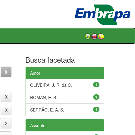
Busca facetada
Autor
OLIVEIRA, J. R. da C.
1
ROMAN, E. S.
1
SERRÃO, E. A. S.
1
Assunto