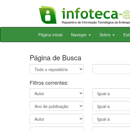
Skip
Página inicial
Navegar
Sobre
Est
navigation
Página de Busca
Filtros correntes: