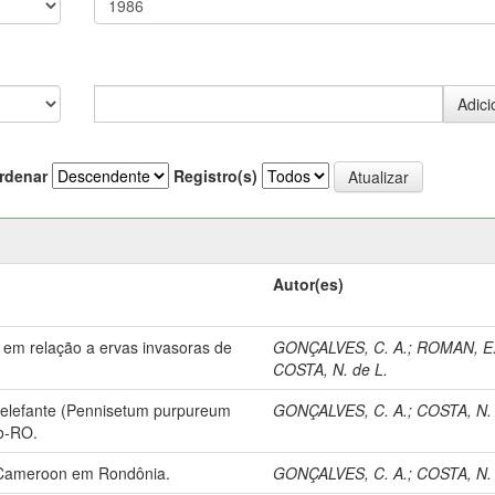
rdenar
Registro(s)
Autor(es)
 em relação a ervas invasoras de
GONÇALVES, C. A.
;
ROMAN, E.
COSTA, N. de L.
m elefante (Pennisetum purpureum
GONÇALVES, C. A.
;
COSTA, N. 
o-RO.
. Cameroon em Rondônia.
GONÇALVES, C. A.
;
COSTA, N. 