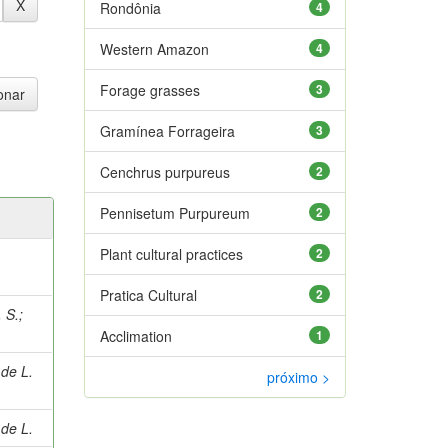
Rondônia
4
Western Amazon
4
Forage grasses
3
Gramínea Forrageira
3
Cenchrus purpureus
2
Pennisetum Purpureum
2
Plant cultural practices
2
Pratica Cultural
2
 S.
;
Acclimation
1
de L.
próximo >
de L.