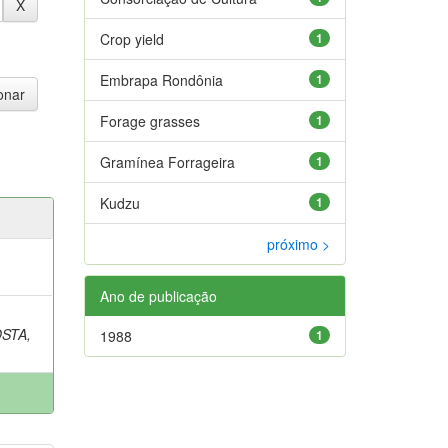
Crop yield
1
Embrapa Rondônia
1
Forage grasses
1
Gramínea Forrageira
1
Kudzu
1
próximo >
Ano de publicação
STA,
1988
1