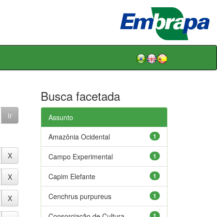
Busca facetada
Assunto
Amazônia Ocidental
1
Campo Experimental
1
Capim Elefante
1
Cenchrus purpureus
1
Consorciação de Cultura
1