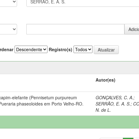
rdenar
Registro(s)
Autor(es)
 capim-elefante (Pennisetum purpureum
GONÇALVES, C. A.
;
Pueraria phaseoloides em Porto Velho-RO.
SERRÃO, E. A. S.
;
CO
N. de L.