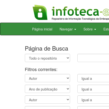
Skip
Página inicial
Navegar
Sobre
Est
navigation
Página de Busca
Filtros correntes: