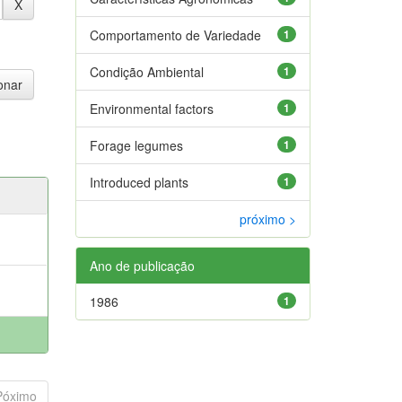
Comportamento de Variedade
1
Condição Ambiental
1
Environmental factors
1
Forage legumes
1
Introduced plants
1
próximo >
Ano de publicação
1986
1
Póximo