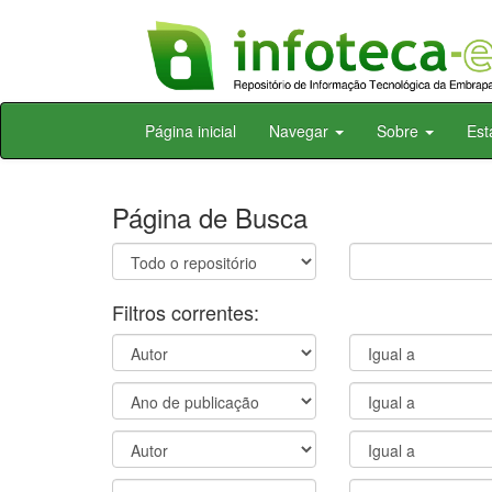
Skip
Página inicial
Navegar
Sobre
Est
navigation
Página de Busca
Filtros correntes: