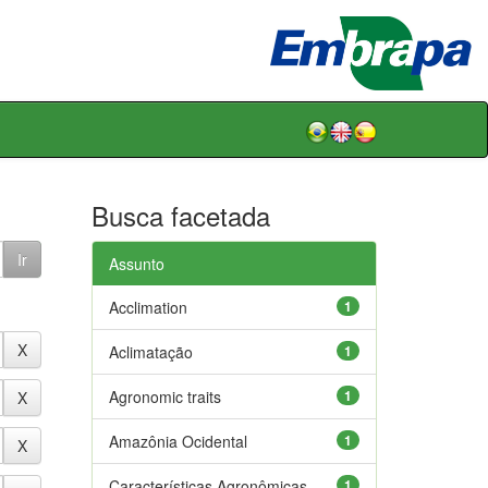
Busca facetada
Assunto
Acclimation
1
Aclimatação
1
Agronomic traits
1
Amazônia Ocidental
1
Características Agronômicas
1