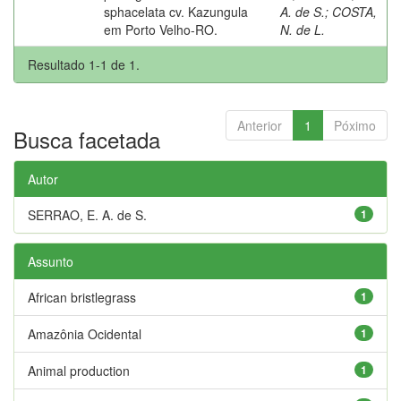
sphacelata cv. Kazungula
A. de S.
;
COSTA,
em Porto Velho-RO.
N. de L.
Resultado 1-1 de 1.
Anterior
1
Póximo
Busca facetada
Autor
SERRAO, E. A. de S.
1
Assunto
African bristlegrass
1
Amazônia Ocidental
1
Animal production
1