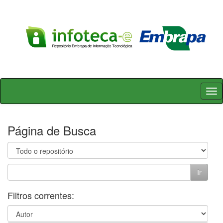
Skip
navigation
Página de Busca
Filtros correntes: