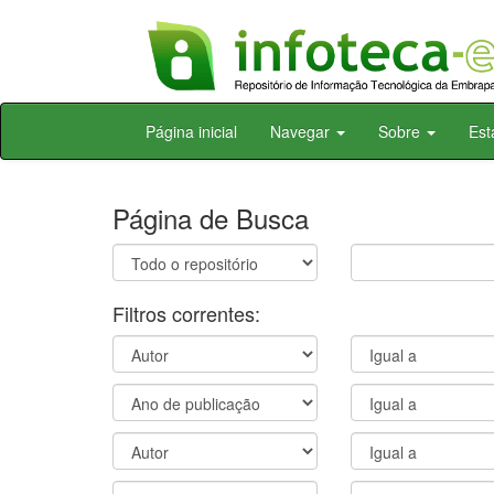
Skip
Página inicial
Navegar
Sobre
Est
navigation
Página de Busca
Filtros correntes: