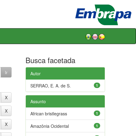
Busca facetada
Autor
SERRAO, E. A. de S.
1
Assunto
African bristlegrass
1
Amazônia Ocidental
1