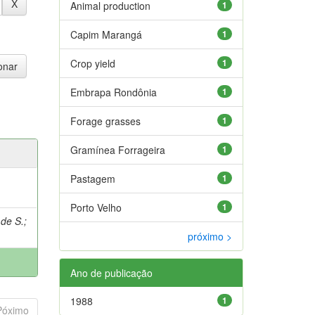
Animal production
1
Capim Marangá
1
Crop yield
1
Embrapa Rondônia
1
Forage grasses
1
Gramínea Forrageira
1
Pastagem
1
Porto Velho
1
de S.
;
próximo >
Ano de publicação
1988
1
Póximo