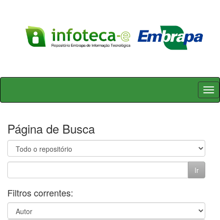
Skip
navigation
Página de Busca
Filtros correntes: