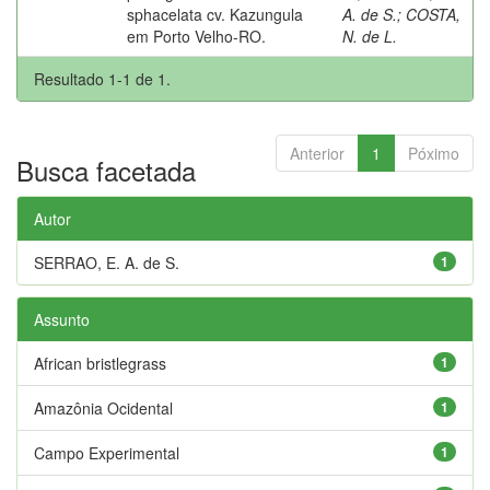
sphacelata cv. Kazungula
A. de S.
;
COSTA,
em Porto Velho-RO.
N. de L.
Resultado 1-1 de 1.
Anterior
1
Póximo
Busca facetada
Autor
SERRAO, E. A. de S.
1
Assunto
African bristlegrass
1
Amazônia Ocidental
1
Campo Experimental
1