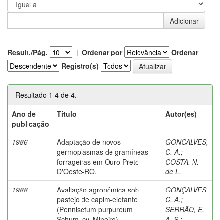
Result./Pág.
|
Ordenar por
Ordenar
Registro(s)
Resultado 1-4 de 4.
Ano de
Título
Autor(es)
publicação
1986
Adaptação de novos
GONCALVES,
germoplasmas de gramíneas
C. A.
;
forrageiras em Ouro Preto
COSTA, N.
D'Oeste-RO.
de L.
1988
Avaliação agronômica sob
GONÇALVES,
pastejo de capim-elefante
C. A.
;
(Pennisetum purpureum
SERRÃO, E.
Schum. cv. Mineiro)
A. S.
;