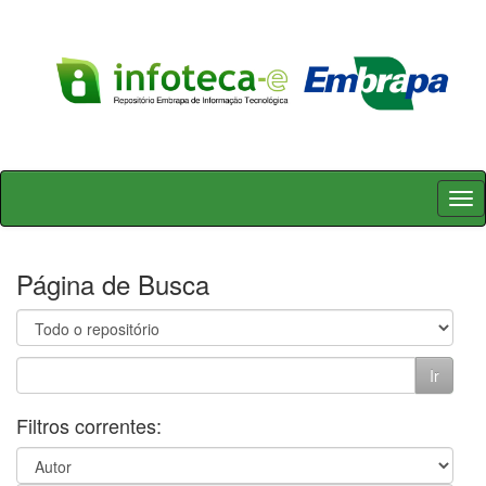
Skip
navigation
Página de Busca
Filtros correntes: