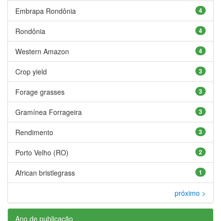
Embrapa Rondônia
4
Rondônia
4
Western Amazon
4
Crop yield
3
Forage grasses
3
Gramínea Forrageira
3
Rendimento
3
Porto Velho (RO)
2
African bristlegrass
1
próximo >
Ano de publicação