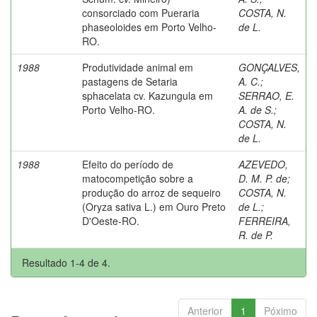
consorciado com Pueraria
COSTA, N.
phaseoloides em Porto Velho-
de L.
RO.
1988
Produtividade animal em
GONÇALVES,
pastagens de Setaria
A. C.
;
sphacelata cv. Kazungula em
SERRAO, E.
Porto Velho-RO.
A. de S.
;
COSTA, N.
de L.
1988
Efeito do período de
AZEVEDO,
matocompetição sobre a
D. M. P. de
;
produção do arroz de sequeiro
COSTA, N.
(Oryza sativa L.) em Ouro Preto
de L.
;
D'Oeste-RO.
FERREIRA,
R. de P.
Resultado 1-4 de 4.
Anterior
1
Póximo