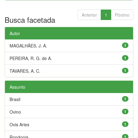
Anterior
1
Póximo
Busca facetada
Autor
MAGALHÃES, J. A.
1
PEREIRA, R. G. de A.
1
TAVARES, A. C.
1
Assunto
Brasil
1
Ovino
1
Ovis Aries
1
Rondonia
1