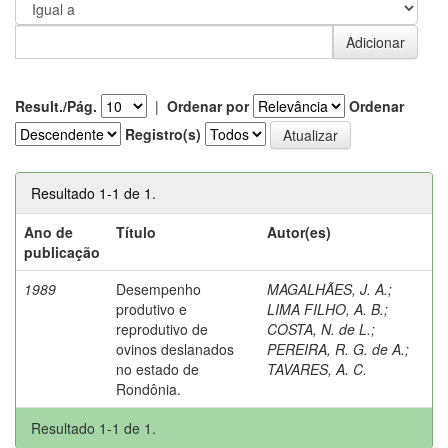
Result./Pág.
|
Ordenar por
Ordenar
Registro(s)
Resultado 1-1 de 1.
Ano de
Título
Autor(es)
publicação
1989
Desempenho
MAGALHÃES, J. A.
;
produtivo e
LIMA FILHO, A. B.
;
reprodutivo de
COSTA, N. de L.
;
ovinos deslanados
PEREIRA, R. G. de A.
;
no estado de
TAVARES, A. C.
Rondônia.
Resultado 1-1 de 1.