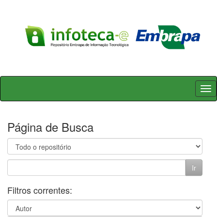
Skip
navigation
Página de Busca
Filtros correntes: