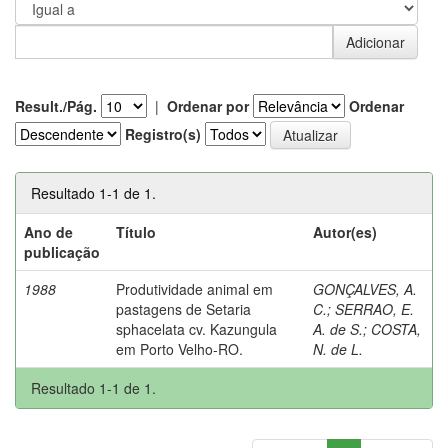
Result./Pág.
|
Ordenar por
Ordenar
Registro(s)
Resultado 1-1 de 1.
Ano de
Título
Autor(es)
publicação
1988
Produtividade animal em
GONÇALVES, A.
pastagens de Setaria
C.
;
SERRAO, E.
sphacelata cv. Kazungula
A. de S.
;
COSTA,
em Porto Velho-RO.
N. de L.
Resultado 1-1 de 1.