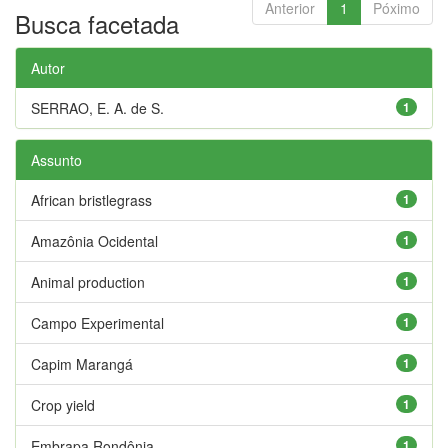
Anterior
1
Póximo
Busca facetada
Autor
SERRAO, E. A. de S.
1
Assunto
African bristlegrass
1
Amazônia Ocidental
1
Animal production
1
Campo Experimental
1
Capim Marangá
1
Crop yield
1
Embrapa Rondônia
1