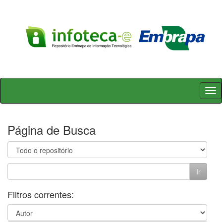
Skip
navigation
Página de Busca
Filtros correntes: