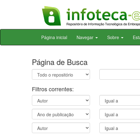
Skip
Página inicial
Navegar
Sobre
Est
navigation
Página de Busca
Filtros correntes: