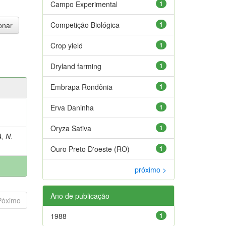
Campo Experimental
1
Competição Biológica
1
Crop yield
1
Dryland farming
1
Embrapa Rondônia
1
Erva Daninha
1
Oryza Sativa
1
, N.
Ouro Preto D'oeste (RO)
1
próximo >
Ano de publicação
Póximo
1988
1