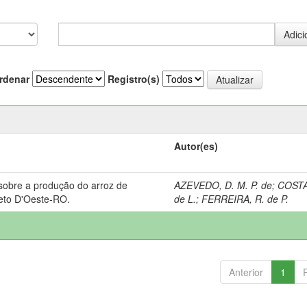
rdenar
Registro(s)
Autor(es)
sobre a produção do arroz de
AZEVEDO, D. M. P. de
;
COSTA
reto D'Oeste-RO.
de L.
;
FERREIRA, R. de P.
Anterior
1