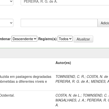
rdenar
Registro(s)
Autor(es)
duzida em pastagens degradadas
TOWNSEND, C. R.
;
COSTA, N. de 
ubmetidas a diferentes níveis e
PEREIRA, R. G. de A.
;
MENDES, A
Ocidental.
COSTA, N. de L.
;
TOWNSEND, C. 
MAGALHAES, J. A.
;
PEREIRA, R. 
A.