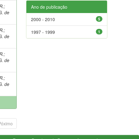
R.
;
Ano de publicação
G. de
2000 - 2010
5
R.
;
1997 - 1999
1
G. de
R.
;
G. de
R.
;
G. de
Póximo