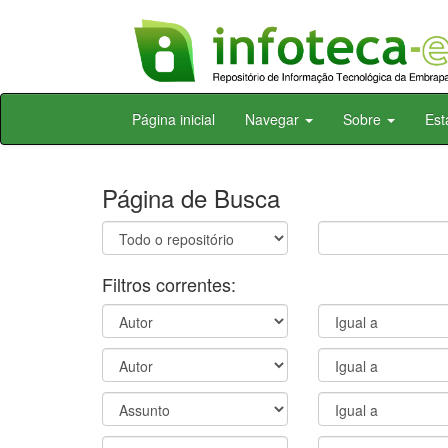
Skip
Página inicial
Navegar
Sobre
Est
navigation
Página de Busca
Filtros correntes: