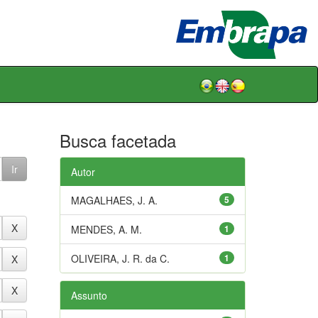
Busca facetada
Autor
MAGALHAES, J. A.
5
MENDES, A. M.
1
OLIVEIRA, J. R. da C.
1
Assunto