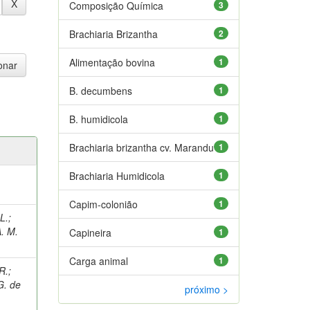
Composição Química
3
Brachiaria Brizantha
2
Alimentação bovina
1
B. decumbens
1
B. humidicola
1
Brachiaria brizantha cv. Marandu
1
Brachiaria Humidicola
1
Capim-colonião
1
L.
;
. M.
Capineira
1
Carga animal
1
R.
;
G. de
próximo >