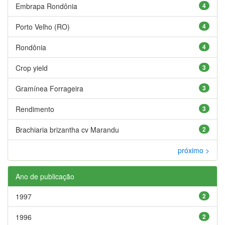
Embrapa Rondônia
4
Porto Velho (RO)
4
Rondônia
4
Crop yield
3
Gramínea Forrageira
3
Rendimento
3
Brachiaria brizantha cv Marandu
2
próximo >
Ano de publicação
1997
2
1996
2