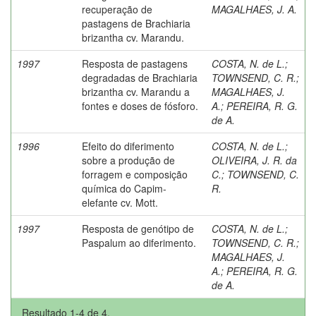
recuperação de
MAGALHAES, J. A.
pastagens de Brachiaria
brizantha cv. Marandu.
1997
Resposta de pastagens
COSTA, N. de L.
;
degradadas de Brachiaria
TOWNSEND, C. R.
;
brizantha cv. Marandu a
MAGALHAES, J.
fontes e doses de fósforo.
A.
;
PEREIRA, R. G.
de A.
1996
Efeito do diferimento
COSTA, N. de L.
;
sobre a produção de
OLIVEIRA, J. R. da
forragem e composição
C.
;
TOWNSEND, C.
química do Capim-
R.
elefante cv. Mott.
1997
Resposta de genótipo de
COSTA, N. de L.
;
Paspalum ao diferimento.
TOWNSEND, C. R.
;
MAGALHAES, J.
A.
;
PEREIRA, R. G.
de A.
Resultado 1-4 de 4.