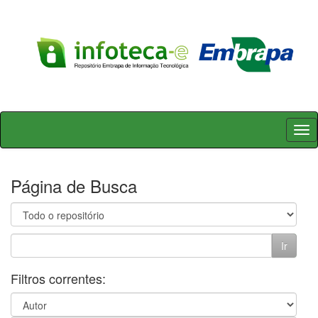
Skip
navigation
Página de Busca
Filtros correntes: