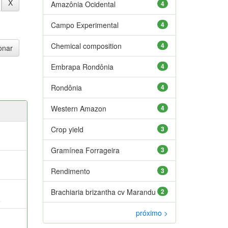
Amazônia Ocidental
4
Campo Experimental
4
Chemical composition
4
Embrapa Rondônia
4
Rondônia
4
Western Amazon
4
Crop yield
3
Gramínea Forrageira
3
Rendimento
3
Brachiaria brizantha cv Marandu
2
.
próximo >