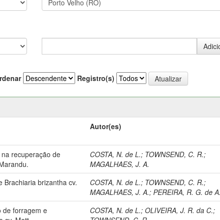
rdenar
Registro(s)
Autor(es)
ro na recuperação de
COSTA, N. de L.
;
TOWNSEND, C. R.
;
 Marandu.
MAGALHAES, J. A.
Brachiaria brizantha cv.
COSTA, N. de L.
;
TOWNSEND, C. R.
;
MAGALHAES, J. A.
;
PEREIRA, R. G. de A
o de forragem e
COSTA, N. de L.
;
OLIVEIRA, J. R. da C.
;
 cv. Mott.
TOWNSEND, C. R.