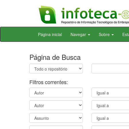
Skip
Página inicial
Navegar
Sobre
Est
navigation
Página de Busca
Filtros correntes: