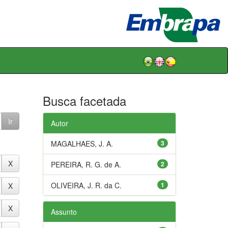
Busca facetada
Autor
MAGALHAES, J. A.
3
PEREIRA, R. G. de A.
2
OLIVEIRA, J. R. da C.
1
Assunto