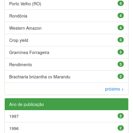
Porto Velho (RO)
4
Rondônia
4
Western Amazon
4
Crop yield
3
Gramínea Forrageira
3
Rendimento
3
Brachiaria brizantha cv Marandu
2
próximo >
Ano de publicação
1997
2
1996
2