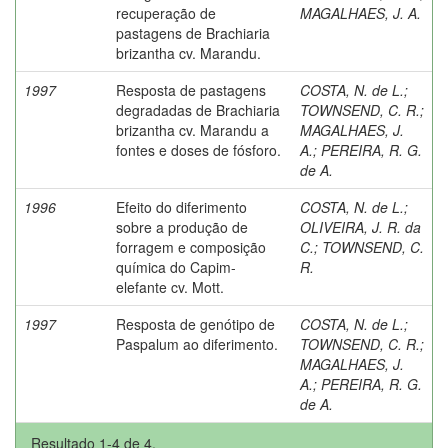
recuperação de
MAGALHAES, J. A.
pastagens de Brachiaria
brizantha cv. Marandu.
1997
Resposta de pastagens
COSTA, N. de L.
;
degradadas de Brachiaria
TOWNSEND, C. R.
;
brizantha cv. Marandu a
MAGALHAES, J.
fontes e doses de fósforo.
A.
;
PEREIRA, R. G.
de A.
1996
Efeito do diferimento
COSTA, N. de L.
;
sobre a produção de
OLIVEIRA, J. R. da
forragem e composição
C.
;
TOWNSEND, C.
química do Capim-
R.
elefante cv. Mott.
1997
Resposta de genótipo de
COSTA, N. de L.
;
Paspalum ao diferimento.
TOWNSEND, C. R.
;
MAGALHAES, J.
A.
;
PEREIRA, R. G.
de A.
Resultado 1-4 de 4.