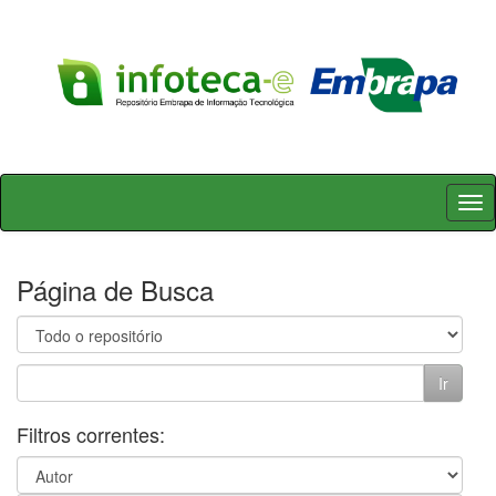
Skip
navigation
Página de Busca
Filtros correntes: