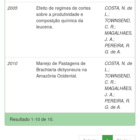
2005
Efeito de regimes de cortes
COSTA, N. de
sobre a produtividade e
L.
;
composição química da
TOWNSEND,
leucena.
C. R.
;
MAGALHAES,
J. A.
;
PEREIRA, R.
G. de A.
2010
Manejo de Pastagens de
COSTA, N. de
Brachiaria dictyoneura na
L.
;
Amazônia Ocidental.
TOWNSEND,
C. R.
;
MAGALHÃES,
J. A.
;
PEREIRA, R.
G. de A.
Resultado 1-10 de 10.