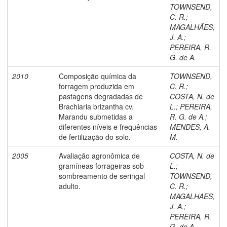
TOWNSEND,
C. R.
;
MAGALHÃES,
J. A.
;
PEREIRA, R.
G. de A.
2010
Composição química da
TOWNSEND,
forragem produzida em
C. R.
;
pastagens degradadas de
COSTA, N. de
Brachiaria brizantha cv.
L.
;
PEREIRA,
Marandu submetidas a
R. G. de A.
;
diferentes níveis e frequências
MENDES, A.
de fertilização do solo.
M.
2005
Avaliação agronômica de
COSTA, N. de
gramíneas forrageiras sob
L.
;
sombreamento de seringal
TOWNSEND,
adulto.
C. R.
;
MAGALHAES,
J. A.
;
PEREIRA, R.
G. de A.