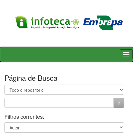
Skip
navigation
Página de Busca
Filtros correntes: