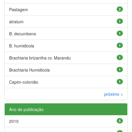
Pastagem
2
atratum
1
B. decumbens
1
B. humidicola
1
Brachiaria brizantha cv. Marandu
1
Brachiaria Humidicola
1
Capim-colonião
1
próximo >
Ano de publicação
2010
5