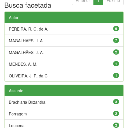
Anterior
1
Póximo
Busca facetada
Autor
PEREIRA, R. G. de A.
9
MAGALHAES, J. A.
7
MAGALHÃES, J. A.
2
MENDES, A. M.
1
OLIVEIRA, J. R. da C.
1
Assunto
Brachiaria Brizantha
3
Forragem
2
Leucena
2