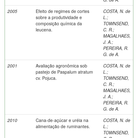
2005
Efeito de regimes de cortes
COSTA, N. de
sobre a produtividade e
L.
;
composição química da
TOWNSEND,
leucena.
C. R.
;
MAGALHAES,
J. A.
;
PEREIRA, R.
G. de A.
2001
Avaliação agronômica sob
COSTA, N. de
pastejo de Paspalum atratum
L.
;
cv. Pojuca.
TOWNSEND,
C. R.
;
MAGALHAES,
J. A.
;
PEREIRA, R.
G. de A.
2010
Cana-de-açúcar e uréia na
COSTA, N. de
alimentação de ruminantes.
L.
;
TOWNSEND,