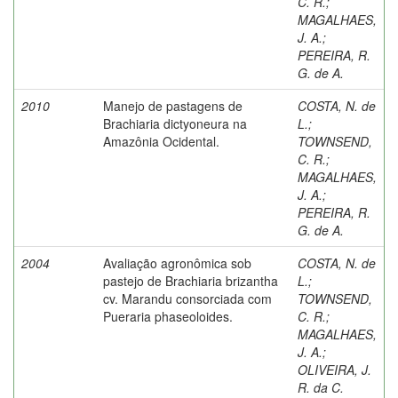
C. R.
;
MAGALHAES,
J. A.
;
PEREIRA, R.
G. de A.
2010
Manejo de pastagens de
COSTA, N. de
Brachiaria dictyoneura na
L.
;
Amazônia Ocidental.
TOWNSEND,
C. R.
;
MAGALHAES,
J. A.
;
PEREIRA, R.
G. de A.
2004
Avaliação agronômica sob
COSTA, N. de
pastejo de Brachiaria brizantha
L.
;
cv. Marandu consorciada com
TOWNSEND,
Pueraria phaseoloides.
C. R.
;
MAGALHAES,
J. A.
;
OLIVEIRA, J.
R. da C.