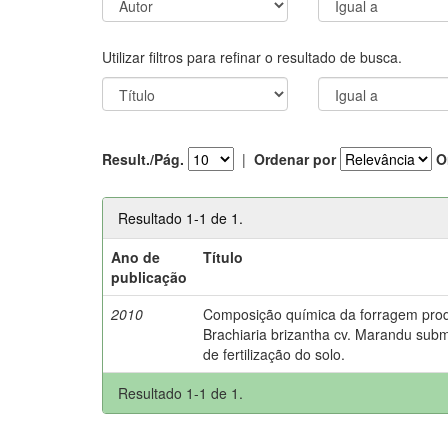
Utilizar filtros para refinar o resultado de busca.
Result./Pág.
|
Ordenar por
O
Resultado 1-1 de 1.
Ano de
Título
publicação
2010
Composição química da forragem pro
Brachiaria brizantha cv. Marandu subm
de fertilização do solo.
Resultado 1-1 de 1.