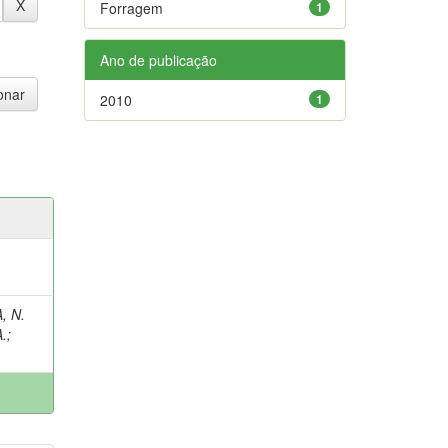
Forragem
1
Ano de publicação
2010
1
, N.
A.
;