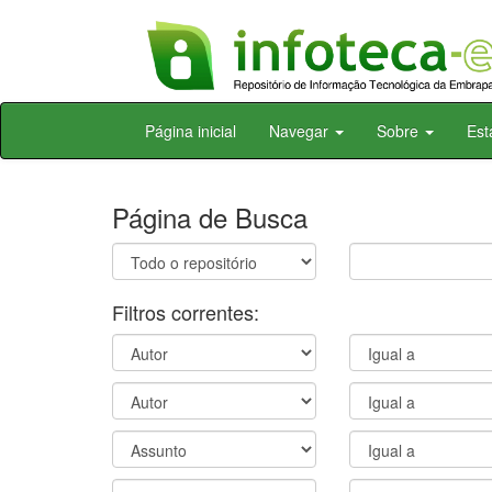
Skip
Página inicial
Navegar
Sobre
Est
navigation
Página de Busca
Filtros correntes: